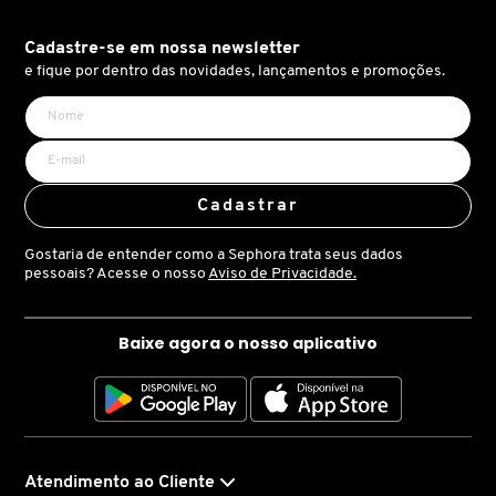
X
BRIOGEO
Cadastre-se em nossa newsletter
GUIA DE INGREDIENTES
Y
e fique por dentro das novidades, lançamentos e promoções.
BRUNA TAVARES
Z
HOT ON SOCIAL
#
BURBERRY
Cadastrar
Gostaria de entender como a Sephora trata seus dados
BVLGARI
pessoais? Acesse o nosso
Aviso de Privacidade.
CACHAREL
Baixe agora o nosso aplicativo
CALVIN KLEIN
CARE NATURAL BEAUTY
Atendimento ao Cliente