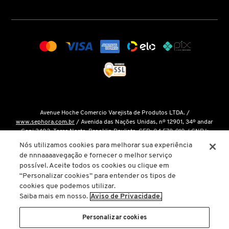
COACH
COSRX
DIOR
Avenue Hoche Comercio Varejista de Produtos LTDA. /
www.sephora.com.br
/ Avenida das Nações Unidas, nº 12901, 34º andar
DIOR BACKSTAGE
Conj 3402, Torre Norte, Brooklin Paulista, CEP: 04.578-910 / CNPJ:
15.048.124/0001-14 / Inscrição Estadual: 146.998.050.112 /
Fale Conosco
Nós utilizamos cookies para melhorar sua experiência
de nnnaaaavegação e fornecer o melhor serviço
DOLCE&GABBANA
O único site oficial da Sephora Brasil é o
www.sephora.com.br
. Todas as
possível. Aceite todos os cookies ou clique em
nossas promoções podem ser conferidas diretamente em nossas lojas, app
“Personalizar cookies” para entender os tipos de
ou em nosso site oficial. Não preencha ou forneça dados pessoais para
cookies que podemos utilizar.
links ou páginas não oficiais.
DRUNK ELEPHANT
Saiba mais em nosso.
Aviso de Privacidade.
A inclusão de um produto na sacola de compras não garante seu preço. Em
caso de variação, prevalecerá o preço vigente na finalização da compra.
Personalizar cookies
ELIZAVECCA