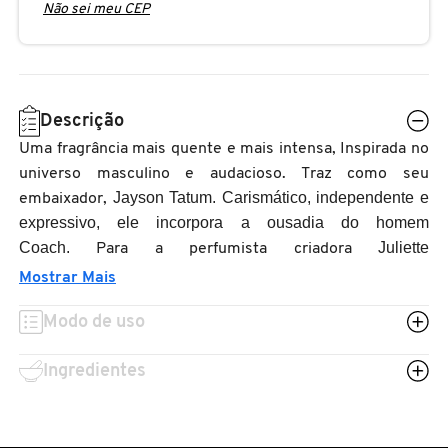
Não sei meu CEP
N
BENEFIT COSMETICS
SEPHORA COLLECTION
ACESSÓRIOS
PRODUTOS ASIÁTICOS
O
HOT ON SOCIAL
BENETTON
P
CLEAN NA SEPHORA
KITS DE SKINCARE
CLEAN NA SEPHORA
Descrição
PERFUMES ÁRABES
Q
Uma fragrância mais quente e mais intensa, Inspirada no
BEST BRONZE
REFIL
SKINCARE COREANO
HOT ON SOCIAL
universo masculino e audacioso. Traz como seu
R
Jayson Tatum. Carismático, independente e
embaixador,
expressivo, ele incorpora a ousadia do homem
BIODERMA
HOT ON SOCIAL
SEPHORA COLLECTION
S
Coach.
Juliette
Para a perfumista criadora
Karagueuzoglou
: Para Coach For Men Eau de Parfum, eu
Mostrar Mais
T
BIOSSANCE
queria trabalhar em um fougère ambarado bem moderno
CLEAN NA SEPHORA
Modo de uso
com notas aromáticas extremamente ardentes e uma
U
base limpa e sensual com Safiano, que lembra o couro
BOCA ROSA
REFIL
Ingredientes
V
Coach.
W
BRAÉ HAIR CARE
SKINCARE PREMIUM