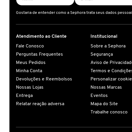
Gostaria de entender como a Sephora trata seus dados pessoa
CAROLINA HERRERA
CARTIER
Atendimento ao Cliente
Institucional
Fale Conosco
Sobre a Sephora
CAUDALIE
Perguntas Frequentes
Segurança
Meus Pedidos
Aviso de Privacidad
CHLOÉ
Minha Conta
Termos e Condições
Devoluções e Reembolsos
Personalizar cooki
Nossas Lojas
Nossas Marcas
CLARINS
Entrega
Eventos
Relatar reação adversa
Mapa do Site
CLEAN RESERVE
Trabalhe conosco
CLINIQUE