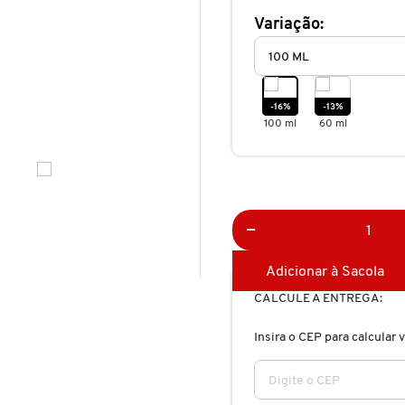
Variação:
-16%
-13%
100 ml
60 ml
Adicionar à Sacola
CALCULE A ENTREGA:
Insira o CEP para calcular v