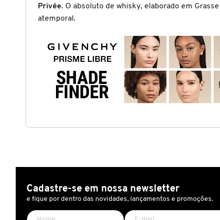
Privée
. O absoluto de whisky, elaborado em Grasse 
X
BRIOGEO
atemporal.
GUIA DE INGREDIENTES
Y
BRUNA TAVARES
Z
HOT ON SOCIAL
#
BURBERRY
BVLGARI
CACHAREL
CALVIN KLEIN
Cadastre-se em nossa newsletter
e fique por dentro das novidades, lançamentos e promoções.
CARE NATURAL BEAUTY