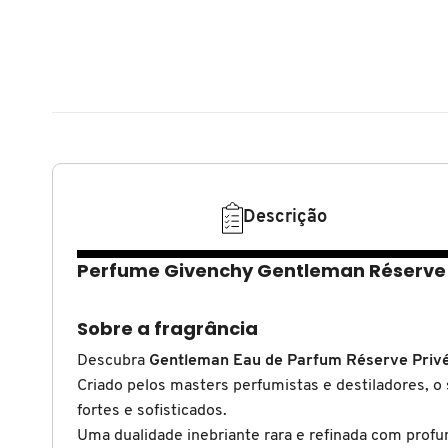
N
BENEFIT COSMETICS
SEPHORA COLLECTION
ACESSÓRIOS
PRODUTOS ASIÁTICOS
O
HOT ON SOCIAL
BENETTON
P
CLEAN NA SEPHORA
KITS DE SKINCARE
CLEAN NA SEPHORA
PERFUMES ÁRABES
Q
BEST BRONZE
REFIL
SKINCARE COREANO
HOT ON SOCIAL
R
Descrição
BIODERMA
HOT ON SOCIAL
SEPHORA COLLECTION
S
Perfume Givenchy Gentleman Réserve 
T
BIOSSANCE
CLEAN NA SEPHORA
Sobre a fragrância
U
BOCA ROSA
Descubra
Gentleman Eau de Parfum Réserve Priv
REFIL
V
Criado pelos masters perfumistas e destiladores, o 
fortes e sofisticados.
W
BRAÉ HAIR CARE
SKINCARE PREMIUM
Uma dualidade inebriante rara e refinada com prof