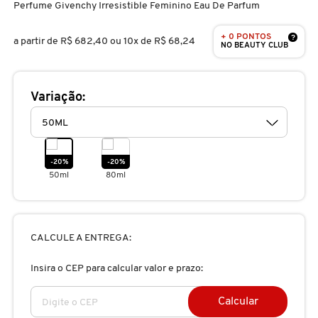
Perfume Givenchy Irresistible Feminino Eau De Parfum
D
AURA BEAUTY
OLHOS
PERFUMES UNISSEX
LIMPADORES
MÁSCARA
PERFUMES
+ 0 PONTOS
E
?
a partir de
R$ 682,40
ou 10x de R$ 68,24
NO BEAUTY CLUB
AUTHENTIC BEAUTY CONCEPT
SOBRANCELHA
KITS PRESENTEÁVEIS
NECESSIDADE
FINALIZADOR
SKINCARE
F
Variação:
G
AZZARO
PALETAS
FAMÍLIAS OLFATIVAS
TRATAMENTOS
MODELADOR
H
BANDERAS
ACESSÓRIOS
VELAS & FRAGRÂNCIAS DE
ROTINA
TRATAMENTO CAPILAR
-20%
-20%
I
AMBIENTE
50ml
80ml
J
BANILA CO
UNHAS
PROTEÇÃO SOLAR
KITS PARA CABELOS
REFIL
K
CALCULE A ENTREGA:
BAREMINERALS
KITS DE MAQUIAGEM
OLHOS & LÁBIOS
ACESSÓRIOS
L
ALTA PERFUMARIA
Insira o CEP para calcular valor e prazo:
BEAUTY OF JOSEON
M
MAQUIAGEM COREANA
CORPO E BANHO
REFIL
Calcular
CLEAN NA SEPHORA