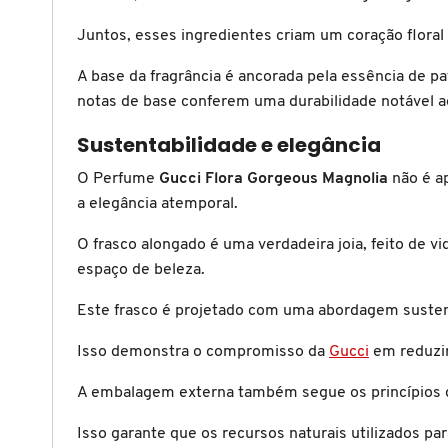
X
Juntos, esses ingredientes criam um coração floral
BRIOGEO
GUIA DE INGREDIENTES
Y
A base da fragrância é ancorada pela essência de pa
BRUNA TAVARES
notas de base conferem uma durabilidade notável 
Z
HOT ON SOCIAL
Sustentabilidade e elegância
#
BURBERRY
O Perfume
Gucci Flora Gorgeous Magnolia
não é a
a elegância atemporal.
BVLGARI
O frasco alongado é uma verdadeira joia, feito de 
espaço de beleza.
CACHAREL
Este frasco é projetado com uma abordagem sustent
Isso demonstra o compromisso da
Gucci
em reduzir
CALVIN KLEIN
A embalagem externa também segue os princípios da
CARE NATURAL BEAUTY
Isso garante que os recursos naturais utilizados p