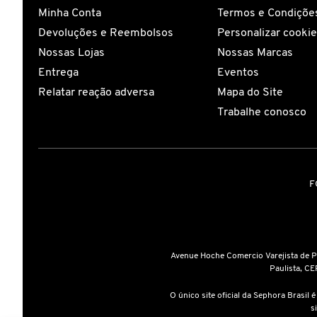
Minha Conta
Termos e Condições
Devoluções e Reembolsos
Personalizar cooki
COACH
Nossas Lojas
Nossas Marcas
Entrega
Eventos
COSRX
Relatar reação adversa
Mapa do Site
Trabalhe conosco
COSTA BRAZIL
DIOR
F
DIOR BACKSTAGE
Avenue Hoche Comercio Varejista de 
DOLCE&GABBANA
Paulista, CE
O único site oficial da Sephora Brasil 
s
DRUNK ELEPHANT