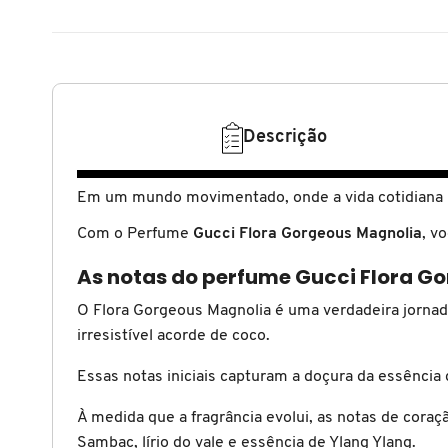
N
BENEFIT COSMETICS
SEPHORA COLLECTION
ACESSÓRIOS
PRODUTOS ASIÁTICOS
O
HOT ON SOCIAL
BENETTON
P
CLEAN NA SEPHORA
KITS DE SKINCARE
CLEAN NA SEPHORA
PERFUMES ÁRABES
Descrição
Q
BEST BRONZE
REFIL
SKINCARE COREANO
HOT ON SOCIAL
R
Em um mundo movimentado, onde a vida cotidiana p
BIODERMA
Com o Perfume
Gucci Flora Gorgeous Magnolia
, v
HOT ON SOCIAL
SEPHORA COLLECTION
S
As notas do perfume Gucci Flora Go
T
BIOSSANCE
CLEAN NA SEPHORA
O Flora Gorgeous Magnolia é uma verdadeira jornad
U
irresistível acorde de coco.
BOCA ROSA
REFIL
V
Essas notas iniciais capturam a doçura da essência
W
À medida que a fragrância evolui, as notas de cor
BRAÉ HAIR CARE
SKINCARE PREMIUM
Sambac, lírio do vale e essência de Ylang Ylang.