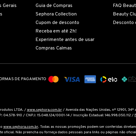
 Gerais
Guia de Compras
FAQ Beaut
es
Sephora Collection
Beauty Cl
Cupom de desconto
Desconto 
Receba em até 2h!
Experimente antes de usar
Compras Calmas
ORMAS DE PAGAMENTO
Produtos LTDA. /
www.sephora.com.br
/ Avenida das Nações Unidas, nº 12901, 34º 
P: 04.578-910 / CNPJ: 15.048.124/0001-14 / Inscrição Estadual: 146.998.050.112 /
é o
www.sephora.com.br
. Todas as nossas promoções podem ser conferidas diretam
ite oficial. Não preencha ou forneça dados pessoais para links ou páginas não oficiai