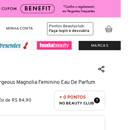
Pontos Beautyclub:
MINHA CONTA
Faça login
e descubra
MARCAS
rgeous Magnolia Feminino Eau De Parfum
+ 0 PONTOS
0x de R$ 84,90
?
NO BEAUTY CLUB