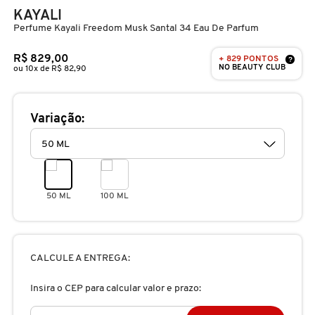
D
KAYALI
AURA BEAUTY
OLHOS
PERFUMES UNISSEX
LIMPADORES
MÁSCARA
PERFUMES
Perfume Kayali Freedom Musk Santal 34 Eau De Parfum
E
R$ 829,00
+ 829 PONTOS
AUTHENTIC BEAUTY CONCEPT
?
SOBRANCELHA
KITS PRESENTEÁVEIS
NECESSIDADE
FINALIZADOR
SKINCARE
NO BEAUTY CLUB
F
ou 10x de R$ 82,90
G
AZZARO
PALETAS
FAMÍLIAS OLFATIVAS
TRATAMENTOS
MODELADOR
Variação:
H
BANDERAS
ACESSÓRIOS
VELAS & FRAGRÂNCIAS DE
ROTINA
TRATAMENTO CAPILAR
I
AMBIENTE
J
50 ML
100 ML
BANILA CO
UNHAS
PROTEÇÃO SOLAR
KITS PARA CABELOS
REFIL
K
BAREMINERALS
KITS DE MAQUIAGEM
OLHOS & LÁBIOS
ACESSÓRIOS
CALCULE A ENTREGA:
L
ALTA PERFUMARIA
Insira o CEP para calcular valor e prazo:
BEAUTY OF JOSEON
M
MAQUIAGEM COREANA
CORPO E BANHO
REFIL
CLEAN NA SEPHORA