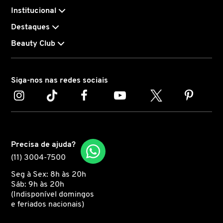
criadora.
Institucional
CAROLINA HERRERA
Destaques
O perfume Cosmic não é apenas mais uma adição à linha
de produtos de beleza, mas uma verdadeira expressão
Beauty Club
CARTIER
do estilo e sofisticação que define a marca.
Perfeito para presentear alguém especial ou para
Siga-nos nas redes sociais
CAUDALIE
adicionar um toque de glamour no seu dia a dia, esse
perfume vem em uma embalagem luxuosa que
complementa seu design sofisticado.
CHLOÉ
Precisa de ajuda?
CLARINS
(11) 3004-7500
Seg à Sex: 8h às 20h
CLEAN RESERVE
Sáb: 9h às 20h
(Indisponível domingos
e feriados nacionais)
CLINIQUE