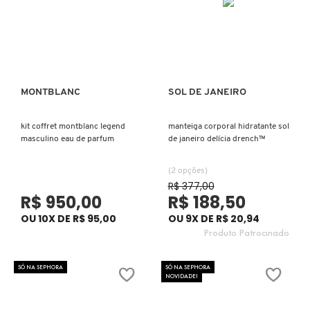
FENTY SKIN
FINO
FRAN BY FRANCINY EHLKE
MONTBLANC
SOL DE JANEIRO
Ver mais
Ver mais
kit coffret montblanc legend
manteiga corporal hidratante sol
GIORGIO ARMANI
masculino eau de parfum
de janeiro delícia drench™
(2 opções)
GIVENCHY
R$ 377,00
R$ 950,00
R$ 188,50
OU 10X DE R$ 95,00
OU 9X DE R$ 20,94
GLOW RECIPE
Produto Patrocinado
SÓ NA SEPHORA
SÓ NA SEPHORA
GUCCI
NOVIDADE!