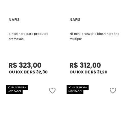
COACH
NARS
NARS
Ver mais
Ver mais
COSRX
pincel nars para produtos
kit mini bronzer e blush nars the
cremosos
multiple
COSTA BRAZIL
R$ 323,00
R$ 312,00
DIOR
OU 10X DE R$ 32,30
OU 10X DE R$ 31,20
SÓ NA SEPHORA
SÓ NA SEPHORA
DIOR BACKSTAGE
NOVIDADE!
NOVIDADE!
DOLCE&GABBANA
DRUNK ELEPHANT