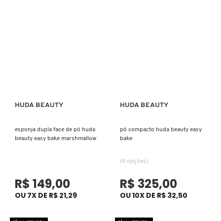
JIMMY CHOO
JO MALONE LONDON
JOOP!
HUDA BEAUTY
HUDA BEAUTY
JULIETTE HAS A GUN
Ver mais
Ver mais
esponja dupla face de pó huda
pó compacto huda beauty easy
KAYALI
beauty easy bake marshmallow
bake
(8 opções)
KENZO
R$ 149,00
R$ 325,00
OU 7X DE R$ 21,29
OU 10X DE R$ 32,50
KÉRASTASE