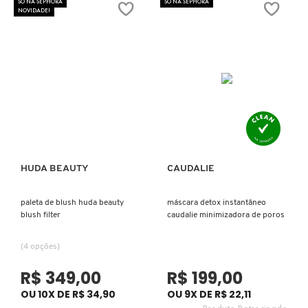
SÓ NA SEPHORA
SÓ NA SEPHORA
NOVIDADE!
KEUNE
KORRES
KYLIE COSMETICS
L'ORÉAL PROFESSIONNEL
HUDA BEAUTY
CAUDALIE
Ver mais
Ver mais
LACES
paleta de blush huda beauty
máscara detox instantâneo
blush filter
caudalie minimizadora de poros
LACOSTE
(4 opções)
R$ 349,00
R$ 199,00
LA MER
OU 10X DE R$ 34,90
OU 9X DE R$ 22,11
Produto Patrocinado