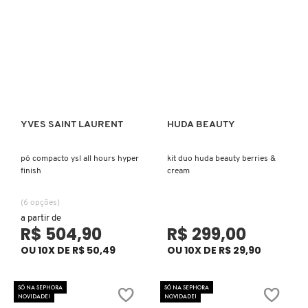
GUERLAIN
HERMÈS
HUDA BEAUTY
YVES SAINT LAURENT
HUDA BEAUTY
Ver mais
Ver mais
HUGO BOSS
pó compacto ysl all hours hyper
kit duo huda beauty berries &
finish
cream
ISLE OF PARADISE
(6 opções)
a partir de
R$ 504,90
R$ 299,00
ISSEY MIYAKE
OU 10X DE R$ 50,49
OU 10X DE R$ 29,90
JEAN PAUL GAULTIER
SÓ NA SEPHORA
SÓ NA SEPHORA
NOVIDADE!
NOVIDADE!