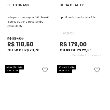
FEITO BRASIL
HUDA BEAUTY
Ver mais
Ver mais
CAROLINA HERRERA
vela para massagem feito brasil
lip oil huda beauty faux filler
alegria de ver o peso jambu
estimulante
CARTIER
(3 opções)
R$ 237,00
R$ 118,50
R$ 179,00
CAUDALIE
OU 5X DE R$ 23,70
OU 8X DE R$ 22,38
Produto Patrocinado
CHLOÉ
SÓ NA SEPHORA
SÓ NA SEPHORA
NOVIDADE!
NOVIDADE!
CLARINS
CLEAN RESERVE
CLINIQUE