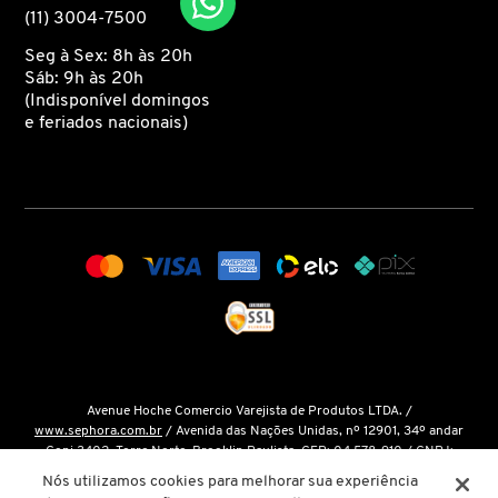
(11) 3004-7500
Seg à Sex: 8h às 20h
MONCLER
Sáb: 9h às 20h
(Indisponível domingos
e feriados nacionais)
MONTBLANC
MOROCCANOIL
MOSCHINO
MUGLER
Avenue Hoche Comercio Varejista de Produtos LTDA. /
N.P.P.E.
www.sephora.com.br
/ Avenida das Nações Unidas, nº 12901, 34º andar
Conj 3402, Torre Norte, Brooklin Paulista, CEP: 04.578-910 / CNPJ:
15.048.124/0001-14 / Inscrição Estadual: 146.998.050.112 /
Fale Conosco
Nós utilizamos cookies para melhorar sua experiência
NARCISO RODRIGUEZ