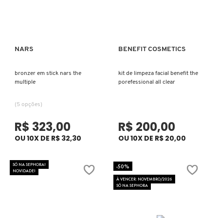
ELIZAVECCA
NARS
BENEFIT COSMETICS
Ver mais
Ver mais
EMBRYOLISSE
bronzer em stick nars the
kit de limpeza facial benefit the
multiple
porefessional all clear
ESTÉE LAUDER
(5 opções)
R$ 323,00
R$ 200,00
ESTHEDERM
OU 10X DE R$ 32,30
OU 10X DE R$ 20,00
FEITO BRASIL
SÓ NA SEPHORA!
-50%
NOVIDADE!
À VENCER: NOVEMBRO/2026
SÓ NA SEPHORA
FENTY BEAUTY