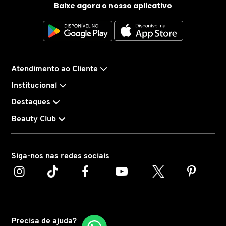
Baixe agora o nosso aplicativo
MARC JACOBS
MARI MARIA
Atendimento ao Cliente
Institucional
MARINA SMITH
Destaques
Beauty Club
MATRIX PROFESSIONAL
MICHAEL KORS
Siga-nos nas redes sociais
MISE EN SCÈNE
MIU MIU
Precisa de ajuda?