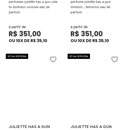
perfumes juliette has a gun ode
perfume juliette has a gun
N
to dullness unissex eau de
mmmm... feminino eau de
BENEFIT COSMETICS
SEPHORA COLLECTION
ACESSÓRIOS
PRODUTOS ASIÁTICOS
parfum
parfum
O
HOT ON SOCIAL
BENETTON
a partir de
a partir de
P
CLEAN NA SEPHORA
KITS DE SKINCARE
CLEAN NA SEPHORA
R$ 351,00
R$ 351,00
PERFUMES ÁRABES
OU 10X DE R$ 35,10
OU 10X DE R$ 35,10
Q
BEST BRONZE
REFIL
SKINCARE COREANO
HOT ON SOCIAL
R
SÓ NA SEPHORA
SÓ NA SEPHORA
BIODERMA
HOT ON SOCIAL
SEPHORA COLLECTION
S
T
BIOSSANCE
CLEAN NA SEPHORA
U
BOCA ROSA
REFIL
V
W
BRAÉ HAIR CARE
SKINCARE PREMIUM
JULIETTE HAS A GUN
JULIETTE HAS A GUN
Ver mais
Ver mais