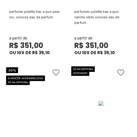
X
BRIOGEO
perfume juliette has a gun pear
perfumes juliette has a gun
GUIA DE INGREDIENTES
Y
inc. unissex eau de parfum
vanilla vibes unissex eau de
parfum
BRUNA TAVARES
Z
HOT ON SOCIAL
a partir de
a partir de
R$ 351,00
R$ 351,00
#
BURBERRY
OU 10X DE R$ 35,10
OU 10X DE R$ 35,10
SÓ NA SEPHORA
-50%
BVLGARI
NOVIDADE!
À VENCER: NOVEMBRO/2026
SÓ NA SEPHORA
CACHAREL
CALVIN KLEIN
CARE NATURAL BEAUTY