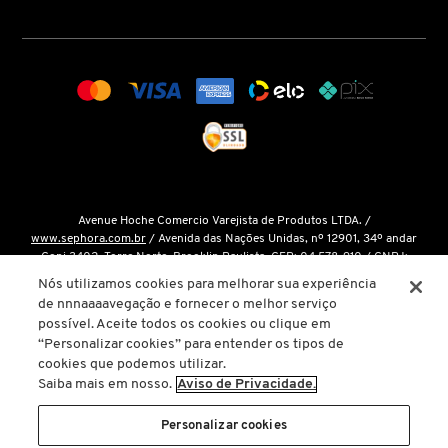
COACH
COSRX
COSTA BRAZIL
Avenue Hoche Comercio Varejista de Produtos LTDA. /
www.sephora.com.br
/ Avenida das Nações Unidas, nº 12901, 34º andar
DIOR
Conj 3402, Torre Norte, Brooklin Paulista, CEP: 04.578-910 / CNPJ:
15.048.124/0001-14 / Inscrição Estadual: 146.998.050.112 /
Fale Conosco
Nós utilizamos cookies para melhorar sua experiência
de nnnaaaavegação e fornecer o melhor serviço
DIOR BACKSTAGE
O único site oficial da Sephora Brasil é o
www.sephora.com.br
. Todas as
possível. Aceite todos os cookies ou clique em
nossas promoções podem ser conferidas diretamente em nossas lojas, app
“Personalizar cookies” para entender os tipos de
ou em nosso site oficial. Não preencha ou forneça dados pessoais para
cookies que podemos utilizar.
links ou páginas não oficiais.
DOLCE&GABBANA
Saiba mais em nosso.
Aviso de Privacidade.
A inclusão de um produto na sacola de compras não garante seu preço. Em
caso de variação, prevalecerá o preço vigente na finalização da compra.
Personalizar cookies
DRUNK ELEPHANT