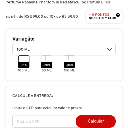
Perfume Rabanne Phantom In Red Masculino Parfum Elixir
D
AURA BEAUTY
OLHOS
PERFUMES UNISSEX
LIMPADORES
MÁSCARA
PERFUMES
+ 0 PONTOS
E
?
a partir de
R$ 599,00
ou 10x de R$ 59,90
NO BEAUTY CLUB
AUTHENTIC BEAUTY CONCEPT
SOBRANCELHA
KITS PRESENTEÁVEIS
NECESSIDADE
FINALIZADOR
SKINCARE
F
Variação:
G
AZZARO
PALETAS
FAMÍLIAS OLFATIVAS
TRATAMENTOS
MODELADOR
H
BANDERAS
ACESSÓRIOS
VELAS & FRAGRÂNCIAS DE
ROTINA
TRATAMENTO CAPILAR
-31%
-20%
-30%
I
AMBIENTE
100 ML
50 ML
150 ML
J
BANILA CO
UNHAS
PROTEÇÃO SOLAR
KITS PARA CABELOS
REFIL
K
CALCULE A ENTREGA:
BAREMINERALS
KITS DE MAQUIAGEM
OLHOS & LÁBIOS
ACESSÓRIOS
L
ALTA PERFUMARIA
Insira o CEP para calcular valor e prazo:
BEAUTY OF JOSEON
M
MAQUIAGEM COREANA
CORPO E BANHO
REFIL
Calcular
CLEAN NA SEPHORA