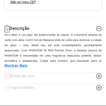
Não sei meu CEP
N
BENEFIT COSMETICS
SEPHORA COLLECTION
ACESSÓRIOS
PRODUTOS ASIÁTICOS
O
HOT ON SOCIAL
BENETTON
P
CLEAN NA SEPHORA
KITS DE SKINCARE
CLEAN NA SEPHORA
Descrição
PERFUMES ÁRABES
Q
Se o amor é um jogo, ele quebra todas as regras. O irresistível amante da
BEST BRONZE
REFIL
SKINCARE COREANO
HOT ON SOCIAL
noite com alma rock’n’roll de Rabanne está de volta para dominar a cidade
R
do amor — mas, desta vez, ele está completamente, perdidamente
apaixonado. Com PHANTOM IN RED Parfum Elixir, a lavanda icônica de
BIODERMA
HOT ON SOCIAL
SEPHORA COLLECTION
S
PHANTOM é reinventada em uma fragrância masculina potente, âmbar
aromática e amadeirada. Criada para homens que nasceram para se
Mostrar Mais
T
destacar, PHANTOM IN RED forma o par perfeito com FAME IN LOVE
BIOSSANCE
CLEAN NA SEPHORA
Parfum Elixir.
Modo de uso
U
BOCA ROSA
REFIL
Ingredientes
V
W
BRAÉ HAIR CARE
SKINCARE PREMIUM