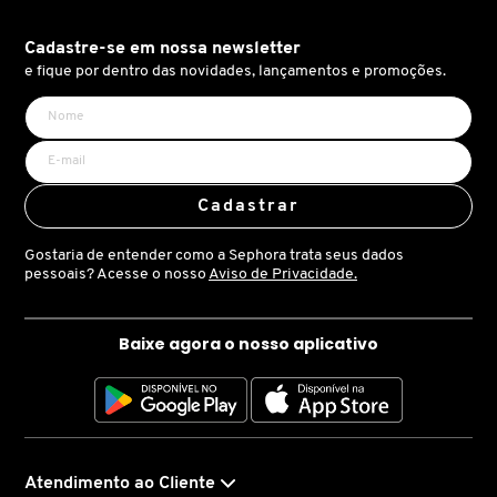
X
BRIOGEO
Cadastre-se em nossa newsletter
GUIA DE INGREDIENTES
Y
e fique por dentro das novidades, lançamentos e promoções.
BRUNA TAVARES
Z
HOT ON SOCIAL
#
BURBERRY
Cadastrar
Gostaria de entender como a Sephora trata seus dados
BVLGARI
pessoais? Acesse o nosso
Aviso de Privacidade.
CACHAREL
Baixe agora o nosso aplicativo
CALVIN KLEIN
CARE NATURAL BEAUTY
Atendimento ao Cliente