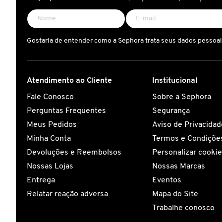
X
BRIOGEO
GUIA DE INGREDIENTES
Y
Gostaria de entender como a Sephora trata seus dados pessoa
BRUNA TAVARES
Z
HOT ON SOCIAL
#
Atendimento ao Cliente
Institucional
BURBERRY
Fale Conosco
Sobre a Sephora
Perguntas Frequentes
Segurança
BVLGARI
Meus Pedidos
Aviso de Privacidad
Minha Conta
Termos e Condições
CACHAREL
Devoluções e Reembolsos
Personalizar cooki
Nossas Lojas
Nossas Marcas
CALVIN KLEIN
Entrega
Eventos
Relatar reação adversa
Mapa do Site
Trabalhe conosco
CARE NATURAL BEAUTY