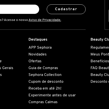
Cadastrar
is? Acesse o nosso
Aviso de Privacidade.
Destaques
Beauty Cl
APP Sephora
Regulame
Novidades
Meus Pon
e
Ofertas
Benefício
 Gerais
Guia de Compras
FAQ Beaut
es
Sephora Collection
Beauty Cl
Cupom de desconto
Desconto 
Receba em até 2h!
Experimente antes de usar
Compras Calmas