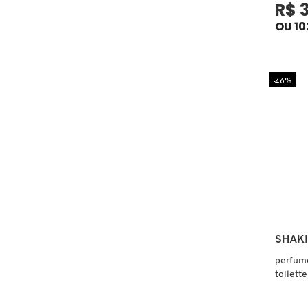
R$ 
OU 10
CAROLINA HERRERA
CARTIER
-46%
CAUDALIE
CHLOÉ
CLARINS
SHAK
CLEAN RESERVE
perfume
toilette
CLINIQUE