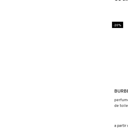
X
BRIOGEO
GUIA DE INGREDIENTES
Y
-20%
BRUNA TAVARES
Z
HOT ON SOCIAL
#
BURBERRY
BVLGARI
CACHAREL
BURB
perfume
CALVIN KLEIN
de toile
CARE NATURAL BEAUTY
a partir