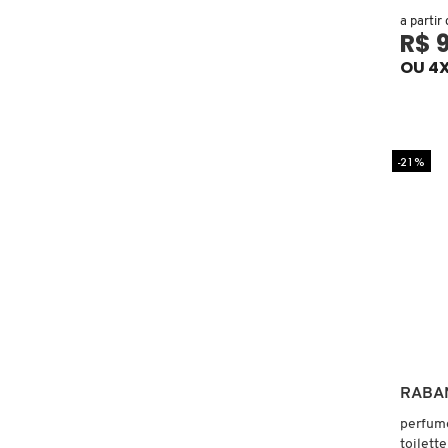
a partir
R$ 
COACH
OU 4X
COSRX
-21%
COSTA BRAZIL
DIOR
DIOR BACKSTAGE
DOLCE&GABBANA
RABA
perfume
DRUNK ELEPHANT
toilette