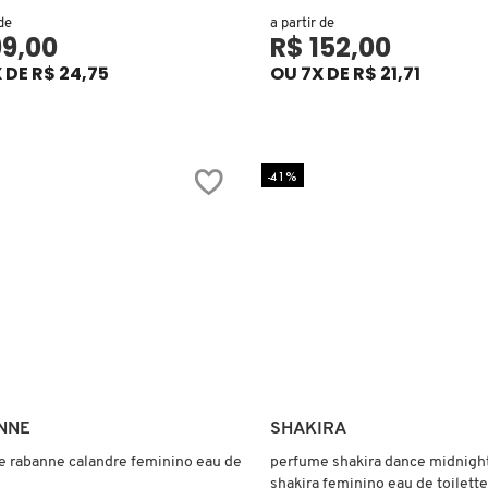
 de
a partir de
99,00
R$ 152,00
 DE R$ 24,75
OU 7X DE R$ 21,71
-41%
Ver mais
Ver mais
NNE
SHAKIRA
 rabanne calandre feminino eau de
perfume shakira dance midnigh
shakira feminino eau de toilette