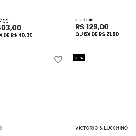
7,00
a partir de
R$ 129,00
403,00
OU 6X DE R$ 21,50
X DE R$ 40,30
-25%
Ver mais
Ver mais
O
VICTORIO & LUCCHINO