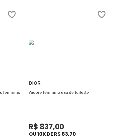
Ver mais
DIOR
yc feminino
j'adore feminino eau de toilette
R$ 837,00
OU 10X DE R$ 83,70