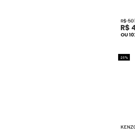
ELIZAVECCA
R$ 50
R$ 
OU 10
EMBRYOLISSE
-25%
ESTÉE LAUDER
ESTHEDERM
FEITO BRASIL
FENTY BEAUTY
KENZ