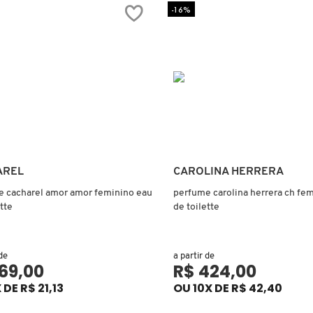
-16%
Ver mais
Ver mais
AREL
CAROLINA HERRERA
 cacharel amor amor feminino eau
perfume carolina herrera ch fe
tte
de toilette
 de
a partir de
169,00
R$ 424,00
 DE R$ 21,13
OU 10X DE R$ 42,40