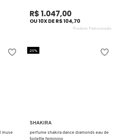
R$ 1.047,00
OU 10X DE R$ 104,70
Produto Patrocinado
-25%
Ver mais
SHAKIRA
t muse
perfume shakira dance diamonds eau de
toilette feminino