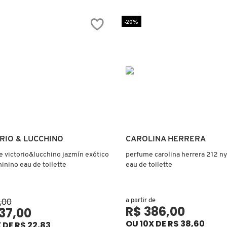
-20%
Ver mais
Ver mais
RIO & LUCCHINO
CAROLINA HERRERA
 victorio&lucchino jazmín exótico
perfume carolina herrera 212 n
inino eau de toilette
eau de toilette
,00
a partir de
R$ 386,00
137,00
OU 10X DE R$ 38,60
 DE R$ 22,83