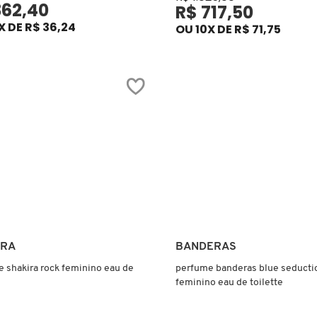
362,40
R$ 717,50
X DE R$ 36,24
OU 10X DE R$ 71,75
Ver mais
Ver mais
IRA
BANDERAS
 shakira rock feminino eau de
perfume banderas blue seducti
feminino eau de toilette