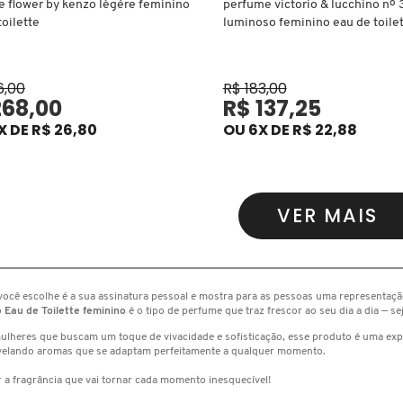
 flower by kenzo légère feminino
perfume victorio & lucchino nº 3
toilette
luminoso feminino eau de toile
6,00
R$ 183,00
268,00
R$ 137,25
X DE R$ 26,80
OU 6X DE R$ 22,88
VER MAIS
ocê escolhe é a sua assinatura pessoal e mostra para as pessoas uma representaç
o
Eau de Toilette feminino
é o tipo de perfume que traz frescor ao seu dia a dia — s
lheres que buscam um toque de vivacidade e sofisticação, esse produto é uma expe
evelando aromas que se adaptam perfeitamente a qualquer momento.
 a fragrância que vai tornar cada momento inesquecível!