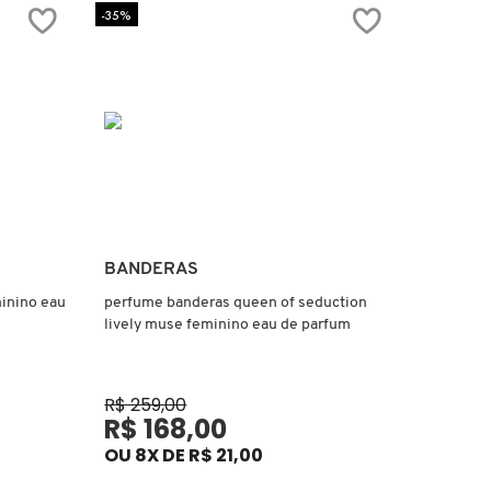
-35%
Ver mais
BANDERAS
minino eau
perfume banderas queen of seduction
lively muse feminino eau de parfum
R$ 259,00
R$ 168,00
OU 8X DE R$ 21,00