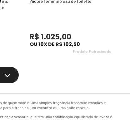
 iris
j'adore feminino eau de toilette
tte
R$ 1.025,00
OU 10X DE R$ 102,50
Produto Patrocinado
ão de quem você é. Uma simples fragrância transmite emoções e
eja para o trabalho, um encontro ou uma noite especial.
riência sensorial que tem uma combinação equilibrada de leveza e