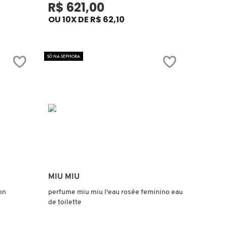
R$ 621,00
OU 10X DE R$ 62,10
SÓ NA SEPHORA
Ver mais
MIU MIU
on
perfume miu miu l'eau rosée feminino eau
de toilette