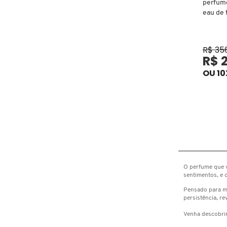
FENTY SKIN
perfume
eau de 
FINO
R$ 35
R$ 
FRAN BY FRANCINY EHLKE
OU 10
GIORGIO ARMANI
GIVENCHY
GLOW RECIPE
O perfume que v
sentimentos, e 
Pensado para mu
persistência, r
GUCCI
Venha descobrir