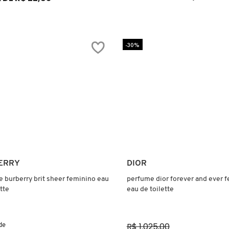
-30%
Ver mais
Ver mais
ERRY
DIOR
 burberry brit sheer feminino eau
perfume dior forever and ever 
tte
eau de toilette
R$ 1.025,00
 de