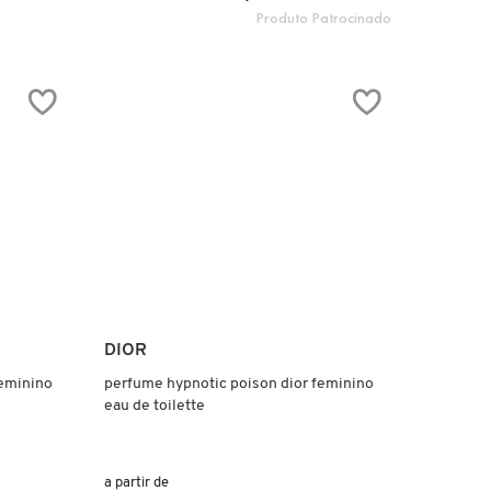
Produto Patrocinado
Ver mais
DIOR
feminino
perfume hypnotic poison dior feminino
eau de toilette
a partir de