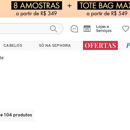
Lojas e
Serviços
CABELOS
CABELOS
SÓ NA SEPHORA
SÓ NA SEPHORA
te
de 104 produtos