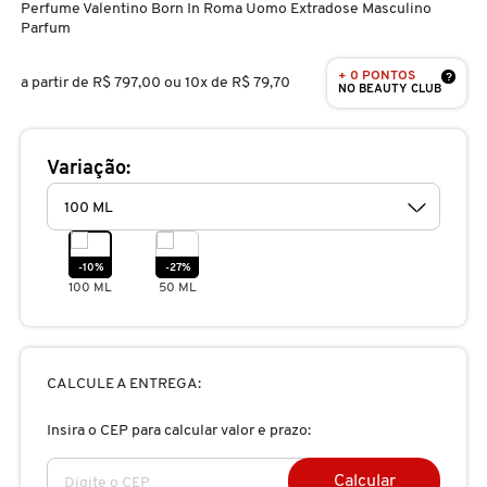
Perfume Valentino Born In Roma Uomo Extradose Masculino
D
AURA BEAUTY
OLHOS
PERFUMES UNISSEX
LIMPADORES
MÁSCARA
PERFUMES
Parfum
E
+ 0 PONTOS
?
a partir de
R$ 797,00
ou 10x de R$ 79,70
NO BEAUTY CLUB
AUTHENTIC BEAUTY CONCEPT
SOBRANCELHA
KITS PRESENTEÁVEIS
NECESSIDADE
FINALIZADOR
SKINCARE
F
G
AZZARO
Variação:
PALETAS
FAMÍLIAS OLFATIVAS
TRATAMENTOS
MODELADOR
H
BANDERAS
ACESSÓRIOS
VELAS & FRAGRÂNCIAS DE
ROTINA
TRATAMENTO CAPILAR
I
AMBIENTE
-10%
-27%
100 ML
50 ML
J
BANILA CO
UNHAS
PROTEÇÃO SOLAR
KITS PARA CABELOS
REFIL
K
BAREMINERALS
KITS DE MAQUIAGEM
OLHOS & LÁBIOS
ACESSÓRIOS
CALCULE A ENTREGA:
L
ALTA PERFUMARIA
Insira o CEP para calcular valor e prazo:
BEAUTY OF JOSEON
M
MAQUIAGEM COREANA
CORPO E BANHO
REFIL
CLEAN NA SEPHORA
Calcular