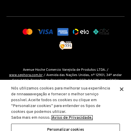
COACH
COSRX
COSTA BRAZIL
Avenue Hoche Comercio Varejista de Produtos LTDA. /
DIOR
www.sephora.com.br
/ Avenida das Nações Unidas, nº 12901, 34º andar
Conj 3402, Torre Norte, Brooklin Paulista, CEP: 04.578-910 / CNPJ:
15.048.124/0001-14 / Inscrição Estadual: 146.998.050.112 /
Fale Conosco
Nós utilizamos cookies para melhorar sua experiência
DIOR BACKSTAGE
de nnnaaaavegação e fornecer o melhor serviço
O único site oficial da Sephora Brasil é o
www.sephora.com.br
. Todas as
possível. Aceite todos os cookies ou clique em
nossas promoções podem ser conferidas diretamente em nossas lojas, app
“Personalizar cookies” para entender os tipos de
ou em nosso site oficial. Não preencha ou forneça dados pessoais para
DOLCE&GABBANA
cookies que podemos utilizar.
links ou páginas não oficiais.
Saiba mais em nosso.
Aviso de Privacidade.
A inclusão de um produto na sacola de compras não garante seu preço. Em
DRUNK ELEPHANT
caso de variação, prevalecerá o preço vigente na finalização da compra.
Personalizar cookies