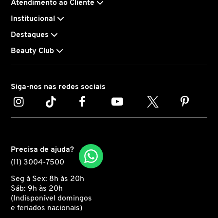
Atendimento ao Cliente
Institucional
CAROLINA HERRERA
Destaques
Beauty Club
CARTIER
CAUDALIE
Siga-nos nas redes sociais
CHLOÉ
CLARINS
Precisa de ajuda?
(11) 3004-7500
Seg à Sex: 8h às 20h
CLEAN RESERVE
Sáb: 9h às 20h
(Indisponível domingos
e feriados nacionais)
CLINIQUE