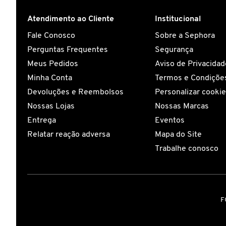
Atendimento ao Cliente
Institucional
CAROLINA HERRERA
Fale Conosco
Sobre a Sephora
Perguntas Frequentes
Segurança
CARTIER
Meus Pedidos
Aviso de Privacidad
Minha Conta
Termos e Condições
CAUDALIE
Devoluções e Reembolsos
Personalizar cooki
Nossas Lojas
Nossas Marcas
Entrega
Eventos
CHLOÉ
Relatar reação adversa
Mapa do Site
Trabalhe conosco
CLARINS
CLEAN RESERVE
F
CLINIQUE