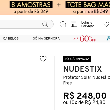
Lojas e
Serviços
CABELOS
CABELOS
SÓ NA SEPHORA
SÓ NA SEPHORA
SÓ NA SEPHORA
NUDESTIX
Protetor Solar Nudestix
Free
R$ 248,00
ou 10x de R$ 24,80