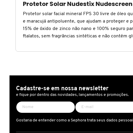
Protetor Solar Nudestix Nudescreen 
X
BRIOGEO
Protetor solar facial mineral FPS 30 livre de óleo 
GUIA DE INGREDIENTES
Y
e maracujá antipoluente, que ajudam a proteger e p
15% de óxido de zinco não nano e 100% seguro para
BRUNA TAVARES
Z
HOT ON SOCIAL
ftalatos, sem fragrâncias sintéticas e não contém gl
#
BURBERRY
BVLGARI
Cadastre-se em nossa newsletter
CACHAREL
e fique por dentro das novidades, lançamentos e promoções.
CALVIN KLEIN
Gostaria de entender como a Sephora trata seus dados pessoa
CARE NATURAL BEAUTY