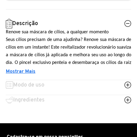
N
BENEFIT COSMETICS
SEPHORA COLLECTION
ACESSÓRIOS
PRODUTOS ASIÁTICOS
O
HOT ON SOCIAL
Descrição
BENETTON
P
CLEAN NA SEPHORA
KITS DE SKINCARE
CLEAN NA SEPHORA
Renove sua máscara de cílios, a qualquer momento
PERFUMES ÁRABES
Seus cílios precisam de uma ajudinha? Renove sua máscara de
Q
cílios em um instante! Este revitalizador revolucionário suaviza
BEST BRONZE
REFIL
SKINCARE COREANO
HOT ON SOCIAL
a máscara de cílios já aplicada e melhora seu uso ao longo do
R
dia. O pincel exclusivo penteia e desembaraça os cílios da raiz
BIODERMA
às pontas sem puxar.
Mostrar Mais
HOT ON SOCIAL
SEPHORA COLLECTION
S
Renova sua maquiagem com uma fórmula resistente à grumos
Modo de uso
T
BIOSSANCE
- sem precisar usar demaquilantes!
CLEAN NA SEPHORA
U
Ingredientes
BOCA ROSA
REFIL
V
W
BRAÉ HAIR CARE
SKINCARE PREMIUM
Cadastre-se em nossa newsletter