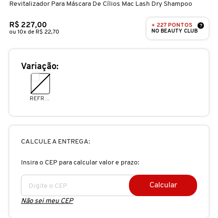
Revitalizador Para Máscara De Cílios Mac Lash Dry Shampoo
D
AURA BEAUTY
OLHOS
PERFUMES UNISSEX
LIMPADORES
MÁSCARA
PERFUMES
R$ 227,00
+ 227 PONTOS
E
?
NO BEAUTY CLUB
ou 10x de R$ 22,70
AUTHENTIC BEAUTY CONCEPT
SOBRANCELHA
KITS PRESENTEÁVEIS
NECESSIDADE
FINALIZADOR
SKINCARE
F
Variação:
G
AZZARO
PALETAS
FAMÍLIAS OLFATIVAS
TRATAMENTOS
MODELADOR
H
REFRESHING BLACK
BANDERAS
ACESSÓRIOS
VELAS & FRAGRÂNCIAS DE
ROTINA
TRATAMENTO CAPILAR
I
AMBIENTE
J
BANILA CO
UNHAS
PROTEÇÃO SOLAR
KITS PARA CABELOS
CALCULE A ENTREGA:
REFIL
K
Insira o CEP para calcular valor e prazo:
BAREMINERALS
KITS DE MAQUIAGEM
OLHOS & LÁBIOS
ACESSÓRIOS
L
ALTA PERFUMARIA
Calcular
BEAUTY OF JOSEON
Não sei meu CEP
M
MAQUIAGEM COREANA
CORPO E BANHO
REFIL
CLEAN NA SEPHORA