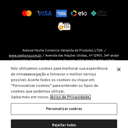
COACH
COSRX
Avenue Hoche Comercio Varejista de Produtos LTDA. /
COSTA BRAZIL
www.sephora.com.br
/ Avenida das Nações Unidas, nº 12901, 34º andar
Conj 3402, Torre Norte, Brooklin Paulista, CEP: 04.578-910 / CNPJ:
15.048.124/0001-14 / Inscrição Estadual: 146.998.050.112 /
Fale Conosco
Nós utilizamos cookies para melhorar sua experiência
DIOR
de nnnaaaavegação e fornecer o melhor serviço
O único site oficial da Sephora Brasil é o
www.sephora.com.br
. Todas as
possível. Aceite todos os cookies ou clique em
nossas promoções podem ser conferidas diretamente em nossas lojas, app
“Personalizar cookies” para entender os tipos de
ou em nosso site oficial. Não preencha ou forneça dados pessoais para
DIOR BACKSTAGE
cookies que podemos utilizar.
links ou páginas não oficiais.
Saiba mais em nosso.
Aviso de Privacidade.
A inclusão de um produto na sacola de compras não garante seu preço. Em
DOLCE&GABBANA
caso de variação, prevalecerá o preço vigente na finalização da compra.
Personalizar cookies
Copyright © 2025
www.sephora.com.br
. Todos os direitos reservados. O
conteúdo do site, fotos, imagens, logotipos, marcas, dizeres, som,
Produto indisponível!
Rejeitar todos
DRUNK ELEPHANT