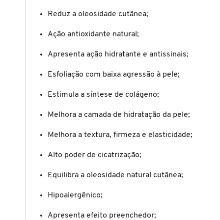
Reduz a oleosidade cutânea;
CAROLINA HERRERA
Ação antioxidante natural;
CARTIER
Apresenta ação hidratante e antissinais;
Esfoliação com baixa agressão à pele;
CAUDALIE
Estimula a síntese de colágeno;
Melhora a camada de hidratação da pele;
CHLOÉ
Melhora a textura, firmeza e elasticidade;
CLARINS
Alto poder de cicatrização;
Equilibra a oleosidade natural cutânea;
CLEAN RESERVE
Hipoalergênico;
CLINIQUE
Apresenta efeito preenchedor;