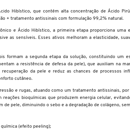
cido Hibístico, que contém alta concentração de Ácido Pir
ação + tratamento antissinais com formulação 99,2% natural.
ico e Ácido Hibístico, a primeira etapa proporciona uma esf
clusive as sensíveis. Esses ativos melhoram a elasticidade, s
bis formam a segunda etapa da solução, constituindo um es
umentam a resistência de defesa da pele), que auxiliam na m
e recuperação da pele e reduz as chances de processos infl
onforto cutâneo.
xpressão e rugas, atuando como um tratamento antissinais, po
am reações bioquímicas que produzem energia celular, evitand
m de pele, diminuindo o sebo e a degradação de colágeno, sem 
química (efeito peeling);