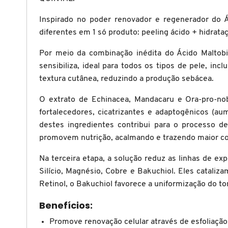
X
BRIOGEO
Inspirado no poder renovador e regenerador do Á
GUIA DE INGREDIENTES
Y
diferentes em 1 só produto: peeling ácido + hidrat
BRUNA TAVARES
Z
Por meio da combinação inédita do Ácido Maltobiôn
HOT ON SOCIAL
sensibiliza, ideal para todos os tipos de pele, in
#
textura cutânea, reduzindo a produção sebácea.
BURBERRY
O extrato de Echinacea, Mandacaru e Ora-pro-no
fortalecedores, cicatrizantes e adaptogênicos (a
BVLGARI
destes ingredientes contribui para o processo d
promovem nutrição, acalmando e trazendo maior c
CACHAREL
Na terceira etapa, a solução reduz as linhas de e
Silício, Magnésio, Cobre e Bakuchiol. Eles cataliz
Retinol, o Bakuchiol favorece a uniformização do to
CALVIN KLEIN
Benefícios:
CARE NATURAL BEAUTY
Promove renovação celular através de esfoliação 