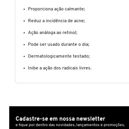
Proporciona ação calmante;
COACH
Reduz a incidência de acne;
Ação análoga ao retinol;
COSRX
Pode ser usado durante o dia;
COSTA BRAZIL
Dermatologicamente testado;
Inibe a ação dos radicais livres.
DIOR
DIOR BACKSTAGE
DOLCE&GABBANA
Cadastre-se em nossa newsletter
e fique por dentro das novidades, lançamentos e promoções.
DRUNK ELEPHANT