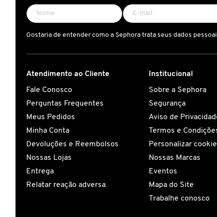
ELIZAVECCA
Gostaria de entender como a Sephora trata seus dados pessoa
EMBRYOLISSE
Atendimento ao Cliente
Institucional
Fale Conosco
Sobre a Sephora
ESTÉE LAUDER
Perguntas Frequentes
Segurança
Meus Pedidos
Aviso de Privacidad
ESTHEDERM
Minha Conta
Termos e Condições
Devoluções e Reembolsos
Personalizar cooki
FEITO BRASIL
Nossas Lojas
Nossas Marcas
Entrega
Eventos
Relatar reação adversa
Mapa do Site
FENTY BEAUTY
Trabalhe conosco