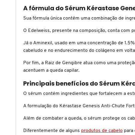
X
A fórmula do Sérum Kérastase Genes
BRIOGEO
GUIA DE INGREDIENTES
Y
Sua fórmula única contém uma combinação de ingred
BRUNA TAVARES
O Edelweiss, presente na composição, conta com pr
Z
HOT ON SOCIAL
Já o Aminexil, usado em uma concentração de 1.5%,
#
BURBERRY
cabeludo e no endurecimento do colágeno em volta d
Por fim, a Raiz de Gengibre atua como uma proteção
BVLGARI
acentuem a queda capilar.
Principais benefícios do Sérum Kéra
CACHAREL
O sérum contém ingredientes que fortalecem a estr
A formulação do Kérastase Genesis Anti-Chute Forti
CALVIN KLEIN
Além de combater a queda, o sérum protege os cabe
CARE NATURAL BEAUTY
Diferentemente de alguns
produtos de cabelo
para 