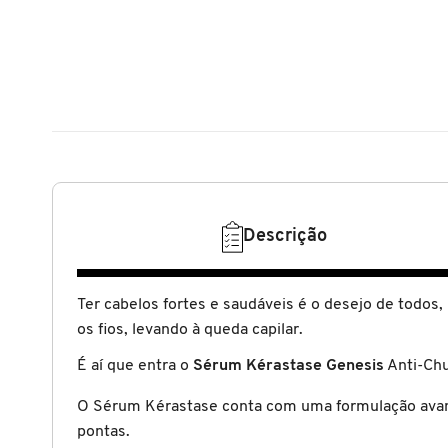
N
BENEFIT COSMETICS
SEPHORA COLLECTION
ACESSÓRIOS
PRODUTOS ASIÁTICOS
O
HOT ON SOCIAL
BENETTON
P
CLEAN NA SEPHORA
KITS DE SKINCARE
CLEAN NA SEPHORA
PERFUMES ÁRABES
Q
BEST BRONZE
REFIL
SKINCARE COREANO
HOT ON SOCIAL
R
BIODERMA
HOT ON SOCIAL
SEPHORA COLLECTION
Descrição
S
T
BIOSSANCE
CLEAN NA SEPHORA
Ter cabelos fortes e saudáveis é o desejo de todo
U
os fios, levando à queda capilar.
BOCA ROSA
É aí que entra o
Sérum Kérastase Genesis
Anti-Chu
REFIL
V
O Sérum Kérastase conta com uma formulação avança
W
BRAÉ HAIR CARE
pontas.
SKINCARE PREMIUM