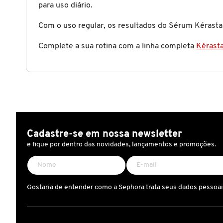
para uso diário.
CAROLINA HERRERA
Com o uso regular, os resultados do Sérum Kérast
Complete a sua rotina com a linha completa
Kérast
CARTIER
CAUDALIE
CHLOÉ
Cadastre-se em nossa newsletter
e fique por dentro das novidades, lançamentos e promoções.
CLARINS
CLEAN RESERVE
Gostaria de entender como a Sephora trata seus dados pessoa
CLINIQUE