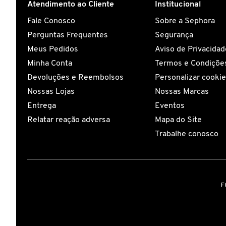
Atendimento ao Cliente
Institucional
Fale Conosco
Sobre a Sephora
COACH
Perguntas Frequentes
Segurança
Meus Pedidos
Aviso de Privacidad
COSRX
Minha Conta
Termos e Condições
Devoluções e Reembolsos
Personalizar cooki
COSTA BRAZIL
Nossas Lojas
Nossas Marcas
Entrega
Eventos
Relatar reação adversa
Mapa do Site
DIOR
Trabalhe conosco
DIOR BACKSTAGE
F
DOLCE&GABBANA
DRUNK ELEPHANT