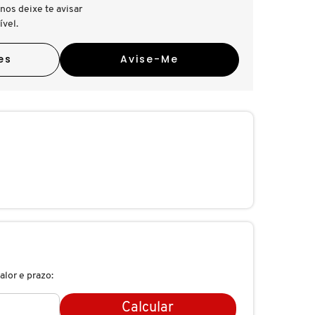
nos deixe te avisar
ível.
es
Avise-Me
alor e prazo:
Calcular