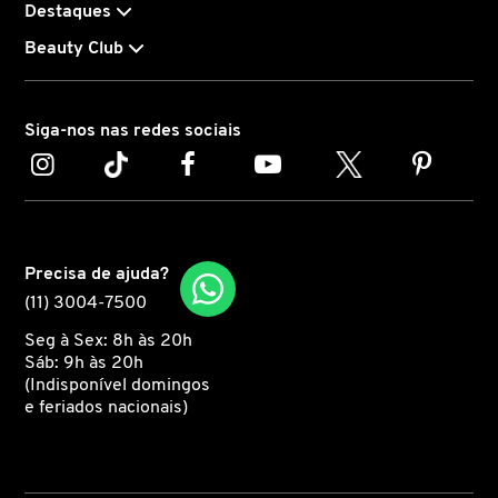
Spectrum completa após 4 semanas.
Destaques
**Teste instrumental com a linha completa Vitamino
Beauty Club
CAROLINA HERRERA
Color Spectrum
***Antifrizz, proteção térmica, hidratação, nutrição,
CARTIER
suavidade, maciez por até 10 lavagens.
Siga-nos nas redes sociais
****Testes instrumentais.
CAUDALIE
CHLOÉ
Precisa de ajuda?
(11) 3004-7500
CLARINS
Seg à Sex: 8h às 20h
Sáb: 9h às 20h
(Indisponível domingos
e feriados nacionais)
CLEAN RESERVE
CLINIQUE