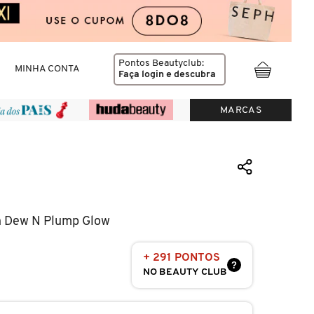
Pontos Beautyclub:
MINHA CONTA
Faça login
e descubra
MARCAS
in Dew N Plump Glow
+ 291 PONTOS
?
NO BEAUTY CLUB