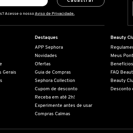
Cadastrar
is? Acesse o nosso
Aviso de Privacidade.
Destaques
Beauty Cl
APP Sephora
Regulame
Novidades
Meus Pon
e
Ofertas
Benefício
 Gerais
Guia de Compras
FAQ Beaut
es
Sephora Collection
Beauty Cl
Cupom de desconto
Desconto 
Receba em até 2h!
Experimente antes de usar
Compras Calmas