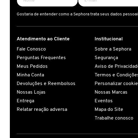
CAROLINA HERRERA
Gostaria de entender como a Sephora trata seus dados pessoa
CARTIER
Atendimento ao Cliente
Institucional
Fale Conosco
Sobre a Sephora
CAUDALIE
Perguntas Frequentes
Segurança
Meus Pedidos
Aviso de Privacidad
CHLOÉ
Minha Conta
Termos e Condições
Devoluções e Reembolsos
Personalizar cooki
Nossas Lojas
Nossas Marcas
CLARINS
Entrega
Eventos
Relatar reação adversa
Mapa do Site
CLEAN RESERVE
Trabalhe conosco
CLINIQUE