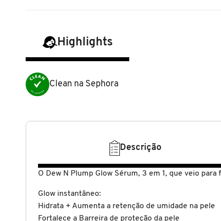
N
BENEFIT COSMETICS
SEPHORA COLLECTION
ACESSÓRIOS
PRODUTOS ASIÁTICOS
O
HOT ON SOCIAL
Highlights
BENETTON
P
CLEAN NA SEPHORA
KITS DE SKINCARE
CLEAN NA SEPHORA
PERFUMES ÁRABES
Q
BEST BRONZE
REFIL
SKINCARE COREANO
HOT ON SOCIAL
Clean na Sephora
R
BIODERMA
HOT ON SOCIAL
SEPHORA COLLECTION
S
T
BIOSSANCE
Descrição
CLEAN NA SEPHORA
U
O
Dew N Plump Glow Sérum,
3 em 1, que veio para f
BOCA ROSA
REFIL
V
Glow instantâneo:
W
Hidrata + Aumenta a retenção de umidade na pele
BRAÉ HAIR CARE
SKINCARE PREMIUM
Fortalece a Barreira de proteção da pele