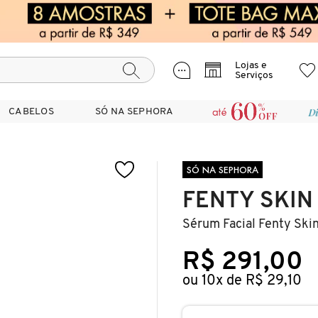
Lojas e
Serviços
CABELOS
CABELOS
SÓ NA SEPHORA
SÓ NA SEPHORA
SÓ NA SEPHORA
FENTY SKIN
Sérum Facial Fenty Sk
R$ 291,00
ou 10x de R$ 29,10