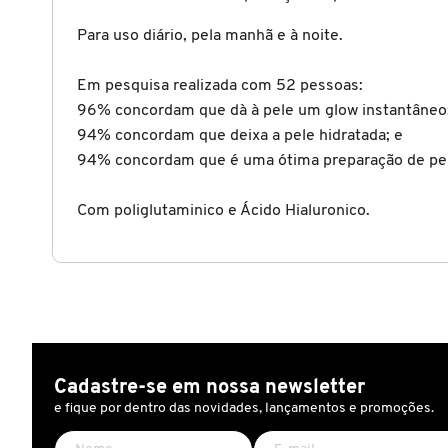
X
Para uso diário, pela manhã e à noite.
BRIOGEO
GUIA DE INGREDIENTES
Y
Em pesquisa realizada com 52 pessoas:
BRUNA TAVARES
Z
96% concordam que dà à pele um glow instantâneo
HOT ON SOCIAL
94% concordam que deixa a pele hidratada; e
#
94% concordam que é uma ótima preparação de pel
BURBERRY
Com poliglutaminico e Ácido Hialuronico.
BVLGARI
CACHAREL
CALVIN KLEIN
Cadastre-se em nossa newsletter
e fique por dentro das novidades, lançamentos e promoções.
CARE NATURAL BEAUTY