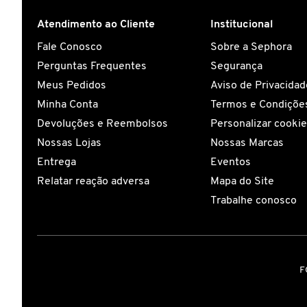
Atendimento ao Cliente
Institucional
CAROLINA HERRERA
Fale Conosco
Sobre a Sephora
Perguntas Frequentes
Segurança
CARTIER
Meus Pedidos
Aviso de Privacidad
Minha Conta
Termos e Condições
CAUDALIE
Devoluções e Reembolsos
Personalizar cooki
Nossas Lojas
Nossas Marcas
Entrega
Eventos
CHLOÉ
Relatar reação adversa
Mapa do Site
Trabalhe conosco
CLARINS
CLEAN RESERVE
F
CLINIQUE