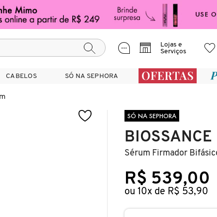
Lojas e
Serviços
CABELOS
CABELOS
SÓ NA SEPHORA
SÓ NA SEPHORA
um
SÓ NA SEPHORA
BIOSSANCE
Sérum Firmador Bifásic
R$ 539,00
ou 10x de R$ 53,90