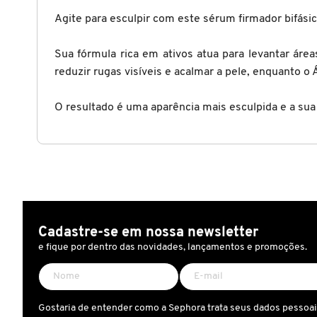
X
Agite para esculpir com este sérum firmador bifási
BRIOGEO
GUIA DE INGREDIENTES
Y
Sua fórmula rica em ativos atua para levantar ár
BRUNA TAVARES
reduzir rugas visíveis e acalmar a pele, enquanto o
Z
HOT ON SOCIAL
#
O resultado é uma aparência mais esculpida e a sua
BURBERRY
BVLGARI
CACHAREL
Cadastre-se em nossa newsletter
e fique por dentro das novidades, lançamentos e promoções.
CALVIN KLEIN
CARE NATURAL BEAUTY
Gostaria de entender como a Sephora trata seus dados pessoa