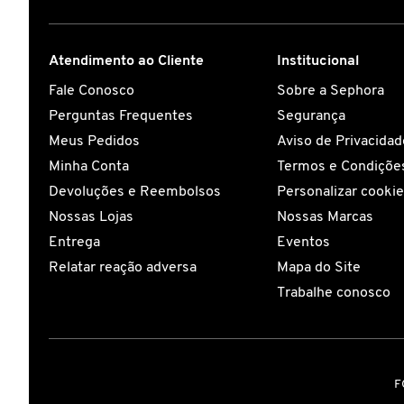
CAROLINA HERRERA
Atendimento ao Cliente
Institucional
Fale Conosco
Sobre a Sephora
CARTIER
Perguntas Frequentes
Segurança
Meus Pedidos
Aviso de Privacidad
CAUDALIE
Minha Conta
Termos e Condições
Devoluções e Reembolsos
Personalizar cooki
CHLOÉ
Nossas Lojas
Nossas Marcas
Entrega
Eventos
Relatar reação adversa
Mapa do Site
CLARINS
Trabalhe conosco
CLEAN RESERVE
F
CLINIQUE