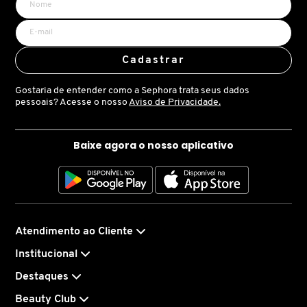
X
Conselho de Aplicação
BRIOGEO
GUIA DE INGREDIENTES
Y
Aplique o shampoo no cabelo úmido. Deixe agir de 1 a 3 minutos
para que os pigmentos atuem. Enxágue completamente. Uso de 1
Cadastrar
BRUNA TAVARES
a 2 vezes na semana, dependendo do grau de amarelamento dos
Z
HOT ON SOCIAL
fios.
Gostaria de entender como a Sephora trata seus dados
Resultado
#
pessoais? Acesse o nosso
Aviso de Privacidade.
BURBERRY
Seu cabelo fica limpo, livre do amarelado e com toque sedoso.
Baixe agora o nosso aplicativo
BVLGARI
CACHAREL
Atendimento ao Cliente
CALVIN KLEIN
Institucional
Destaques
CARE NATURAL BEAUTY
Beauty Club