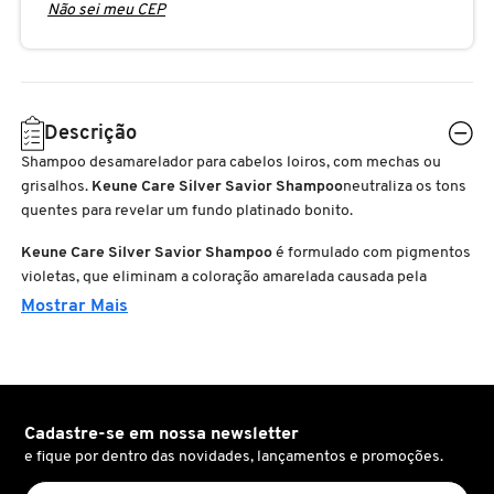
Não sei meu CEP
N
BENEFIT COSMETICS
SEPHORA COLLECTION
ACESSÓRIOS
PRODUTOS ASIÁTICOS
O
HOT ON SOCIAL
BENETTON
P
CLEAN NA SEPHORA
KITS DE SKINCARE
CLEAN NA SEPHORA
Descrição
PERFUMES ÁRABES
Q
Shampoo desamarelador para cabelos loiros, com mechas ou
BEST BRONZE
REFIL
SKINCARE COREANO
HOT ON SOCIAL
grisalhos.
Keune Care Silver Savior Shampoo
neutraliza os tons
R
quentes para revelar um fundo platinado bonito.
BIODERMA
Keune Care Silver Savior Shampoo
é formulado com pigmentos
HOT ON SOCIAL
SEPHORA COLLECTION
S
violetas, que eliminam a coloração amarelada causada pela
oxidação natural dos fios. Também traz ativos que proporcionam
Mostrar Mais
T
BIOSSANCE
maciez e protegem a fibra capilar. Você conquista um platinado
CLEAN NA SEPHORA
impecável, com muita saúde.
U
Ação
BOCA ROSA
REFIL
V
Pró-Vitamina B: traz suavidade e melhora o condicionamento dos
Cadastre-se em nossa newsletter
fios.
e fique por dentro das novidades, lançamentos e promoções.
W
BRAÉ HAIR CARE
SKINCARE PREMIUM
Proteína do Trigo: devolve estrutura e protege o cabelo.