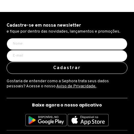
X
BRIOGEO
GUIA DE INGREDIENTES
Y
Cadastre-se em nossa newsletter
BRUNA TAVARES
Z
e fique por dentro das novidades, lançamentos e promoções.
HOT ON SOCIAL
#
BURBERRY
Cadastrar
BVLGARI
Gostaria de entender como a Sephora trata seus dados
pessoais? Acesse o nosso
Aviso de Privacidade.
CACHAREL
Baixe agora o nosso aplicativo
CALVIN KLEIN
CARE NATURAL BEAUTY