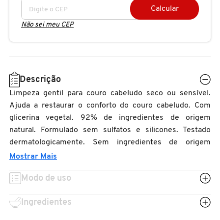
N
Calcular
BENEFIT COSMETICS
SEPHORA COLLECTION
ACESSÓRIOS
PRODUTOS ASIÁTICOS
Não sei meu CEP
O
HOT ON SOCIAL
BENETTON
P
CLEAN NA SEPHORA
KITS DE SKINCARE
CLEAN NA SEPHORA
PERFUMES ÁRABES
Q
BEST BRONZE
Descrição
REFIL
SKINCARE COREANO
HOT ON SOCIAL
Limpeza gentil para couro cabeludo seco ou sensível.
R
Ajuda a restaurar o conforto do couro cabeludo. Com
BIODERMA
HOT ON SOCIAL
SEPHORA COLLECTION
S
glicerina vegetal. 92% de ingredientes de origem
natural. Formulado sem sulfatos e silicones. Testado
T
BIOSSANCE
dermatologicamente. Sem ingredientes de origem
CLEAN NA SEPHORA
animal. Reciclável.
Mostrar Mais
U
BOCA ROSA
Modo de uso
REFIL
V
Ingredientes
W
BRAÉ HAIR CARE
SKINCARE PREMIUM