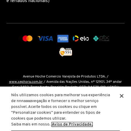
e feriados nacionais)
COACH
COSRX
DIOR
DIOR BACKSTAGE
Avenue Hoche Comercio Varejista de Produtos LTDA. /
www.sephora.com.br
/ Avenida das Nações Unidas, nº 12901, 34º andar
Conj 3402, Torre Norte, Brooklin Paulista, CEP: 04.578-910 / CNPJ:
DOLCE&GABBANA
15.048.124/0001-14 / Inscrição Estadual: 146.998.050.112 /
Fale Conosco
Nós utilizamos cookies para melhorar sua experiência
de nnnaaaavegação e fornecer o melhor serviço
O único site oficial da Sephora Brasil é o
www.sephora.com.br
. Todas as
possível. Aceite todos os cookies ou clique em
nossas promoções podem ser conferidas diretamente em nossas lojas, app
DRUNK ELEPHANT
“Personalizar cookies” para entender os tipos de
ou em nosso site oficial. Não preencha ou forneça dados pessoais para
cookies que podemos utilizar.
links ou páginas não oficiais.
Saiba mais em nosso.
Aviso de Privacidade.
ELIZAVECCA
A inclusão de um produto na sacola de compras não garante seu preço. Em