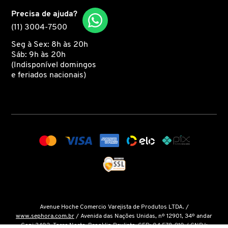
Precisa de ajuda?
CAROLINA HERRERA
(11) 3004-7500
Seg à Sex: 8h às 20h
Sáb: 9h às 20h
CARTIER
(Indisponível domingos
e feriados nacionais)
CAUDALIE
CHLOÉ
CLARINS
CLEAN RESERVE
Avenue Hoche Comercio Varejista de Produtos LTDA. /
www.sephora.com.br
/ Avenida das Nações Unidas, nº 12901, 34º andar
CLINIQUE
Conj 3402, Torre Norte, Brooklin Paulista, CEP: 04.578-910 / CNPJ: