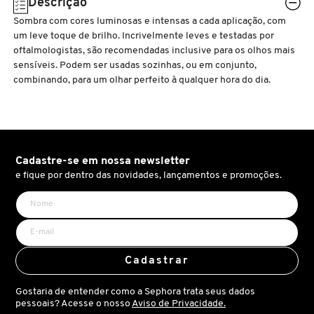
Descrição
N
BENEFIT COSMETICS
Sombra com cores luminosas e intensas a cada aplicação, com
SEPHORA COLLECTION
ACESSÓRIOS
PRODUTOS ASIÁTICOS
um leve toque de brilho. Incrivelmente leves e testadas por
O
HOT ON SOCIAL
oftalmologistas, são recomendadas inclusive para os olhos mais
sensíveis. Podem ser usadas sozinhas, ou em conjunto,
BENETTON
P
CLEAN NA SEPHORA
KITS DE SKINCARE
CLEAN NA SEPHORA
combinando, para um olhar perfeito à qualquer hora do dia.
PERFUMES ÁRABES
Q
BEST BRONZE
REFIL
SKINCARE COREANO
HOT ON SOCIAL
R
BIODERMA
Cadastre-se em nossa newsletter
HOT ON SOCIAL
SEPHORA COLLECTION
S
e fique por dentro das novidades, lançamentos e promoções.
T
BIOSSANCE
CLEAN NA SEPHORA
U
BOCA ROSA
REFIL
V
Cadastrar
W
Gostaria de entender como a Sephora trata seus dados
BRAÉ HAIR CARE
SKINCARE PREMIUM
pessoais? Acesse o nosso
Aviso de Privacidade.