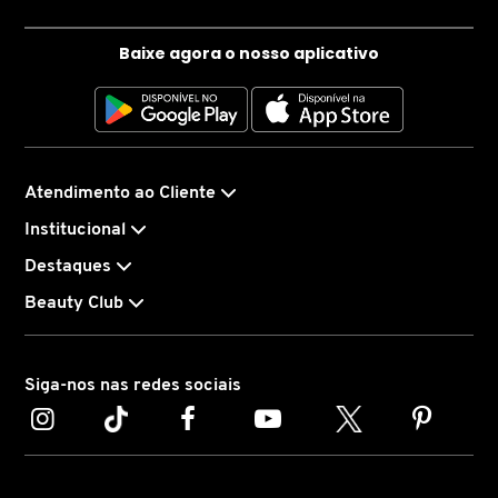
X
BRIOGEO
Baixe agora o nosso aplicativo
GUIA DE INGREDIENTES
Y
BRUNA TAVARES
Z
HOT ON SOCIAL
#
BURBERRY
Atendimento ao Cliente
Institucional
BVLGARI
Destaques
Beauty Club
CACHAREL
Siga-nos nas redes sociais
CALVIN KLEIN
CARE NATURAL BEAUTY