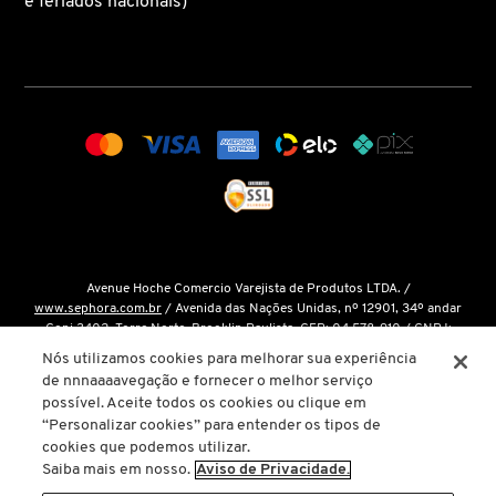
e feriados nacionais)
COACH
COSRX
DIOR
DIOR BACKSTAGE
Avenue Hoche Comercio Varejista de Produtos LTDA. /
www.sephora.com.br
/ Avenida das Nações Unidas, nº 12901, 34º andar
Conj 3402, Torre Norte, Brooklin Paulista, CEP: 04.578-910 / CNPJ:
DOLCE&GABBANA
15.048.124/0001-14 / Inscrição Estadual: 146.998.050.112 /
Fale Conosco
Nós utilizamos cookies para melhorar sua experiência
de nnnaaaavegação e fornecer o melhor serviço
O único site oficial da Sephora Brasil é o
www.sephora.com.br
. Todas as
possível. Aceite todos os cookies ou clique em
nossas promoções podem ser conferidas diretamente em nossas lojas, app
DRUNK ELEPHANT
“Personalizar cookies” para entender os tipos de
ou em nosso site oficial. Não preencha ou forneça dados pessoais para
cookies que podemos utilizar.
links ou páginas não oficiais.
Saiba mais em nosso.
Aviso de Privacidade.
ELIZAVECCA
A inclusão de um produto na sacola de compras não garante seu preço. Em