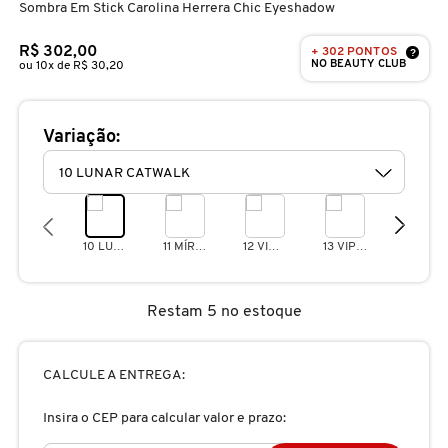
Sombra Em Stick Carolina Herrera Chic Eyeshadow
D
AURA BEAUTY
OLHOS
PERFUMES UNISSEX
LIMPADORES
MÁSCARA
PERFUMES
R$ 302,00
+ 302 PONTOS
E
?
NO BEAUTY CLUB
ou 10x de R$ 30,20
AUTHENTIC BEAUTY CONCEPT
SOBRANCELHA
KITS PRESENTEÁVEIS
NECESSIDADE
FINALIZADOR
SKINCARE
F
Variação:
G
AZZARO
PALETAS
FAMÍLIAS OLFATIVAS
TRATAMENTOS
MODELADOR
H
BANDERAS
ACESSÓRIOS
VELAS & FRAGRÂNCIAS DE
ROTINA
TRATAMENTO CAPILAR
-10%
I
AMBIENTE
10 LUNAR CATWALK
11 MÍRAME GOLD
12 VIOLET INTENSO
13 VIP KHAKI
22 HAUTE CORAL
J
BANILA CO
UNHAS
PROTEÇÃO SOLAR
KITS PARA CABELOS
REFIL
Restam 5 no estoque
K
BAREMINERALS
KITS DE MAQUIAGEM
OLHOS & LÁBIOS
ACESSÓRIOS
L
CALCULE A ENTREGA:
ALTA PERFUMARIA
BEAUTY OF JOSEON
M
MAQUIAGEM COREANA
CORPO E BANHO
REFIL
Insira o CEP para calcular valor e prazo:
CLEAN NA SEPHORA