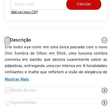
N
Calcular
BENEFIT COSMETICS
SEPHORA COLLECTION
ACESSÓRIOS
PRODUTOS ASIÁTICOS
Não sei meu CEP
O
HOT ON SOCIAL
BENETTON
P
CLEAN NA SEPHORA
KITS DE SKINCARE
CLEAN NA SEPHORA
PERFUMES ÁRABES
Q
BEST BRONZE
Descrição
REFIL
SKINCARE COREANO
HOT ON SOCIAL
Crie looks eye-conic em uma única passada com o novo
R
Chic Sombra de Olhos em Stick, uma luxuosa sombra
BIODERMA
HOT ON SOCIAL
SEPHORA COLLECTION
S
cremosa em bastão que desliza suavemente sobre as
pálpebras, entregando uma cor intensa em 8 tonalidades
T
cintilantes e matte que refletem a visão de elegância de
BIOSSANCE
CLEAN NA SEPHORA
Herrera.
Mostrar Mais
U
BOCA ROSA
Macia, cremosa e versátil, esta sombra multifuncional
Modo de uso
REFIL
V
possui uma ponta chanfrada que permite esfumar,
misturar, preencher ou definir com precisão. Liberte seu
Ingredientes
W
BRAÉ HAIR CARE
olhar magnético e deixe seus olhos falarem por você,
SKINCARE PREMIUM