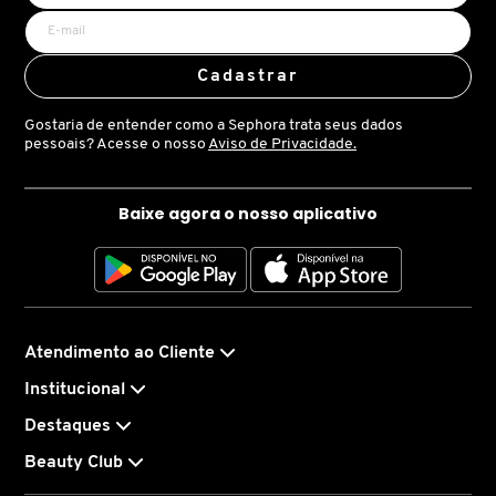
X
BRIOGEO
GUIA DE INGREDIENTES
Y
Cadastrar
BRUNA TAVARES
Z
Gostaria de entender como a Sephora trata seus dados
HOT ON SOCIAL
pessoais? Acesse o nosso
Aviso de Privacidade.
#
BURBERRY
Baixe agora o nosso aplicativo
BVLGARI
CACHAREL
Atendimento ao Cliente
Institucional
CALVIN KLEIN
Destaques
Beauty Club
CARE NATURAL BEAUTY