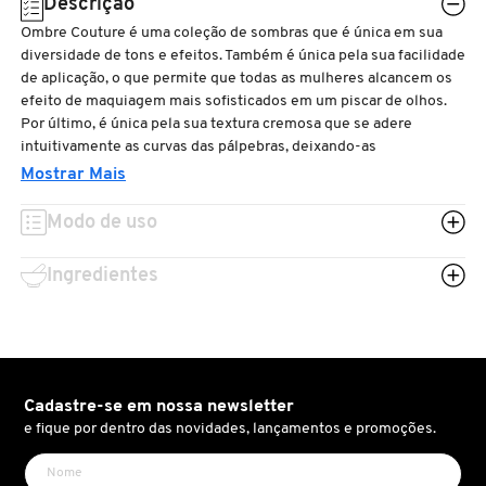
Descrição
N
BENEFIT COSMETICS
Ombre Couture é uma coleção de sombras que é única em sua
SEPHORA COLLECTION
ACESSÓRIOS
PRODUTOS ASIÁTICOS
diversidade de tons e efeitos. Também é única pela sua facilidade
O
HOT ON SOCIAL
de aplicação, o que permite que todas as mulheres alcancem os
efeito de maquiagem mais sofisticados em um piscar de olhos.
BENETTON
P
CLEAN NA SEPHORA
KITS DE SKINCARE
CLEAN NA SEPHORA
Por último, é única pela sua textura cremosa que se adere
PERFUMES ÁRABES
intuitivamente as curvas das pálpebras, deixando-as
Q
multicoloridas com uma única aplicação.
BEST BRONZE
Mostrar Mais
REFIL
SKINCARE COREANO
HOT ON SOCIAL
R
Aplicado sob sombra, ele pode ser utilizado como uma base, e
Modo de uso
aplicada sobre a sombra, como um deliniador.
BIODERMA
HOT ON SOCIAL
SEPHORA COLLECTION
S
Ingredientes
T
BIOSSANCE
CLEAN NA SEPHORA
U
BOCA ROSA
REFIL
V
Cadastre-se em nossa newsletter
e fique por dentro das novidades, lançamentos e promoções.
W
BRAÉ HAIR CARE
SKINCARE PREMIUM