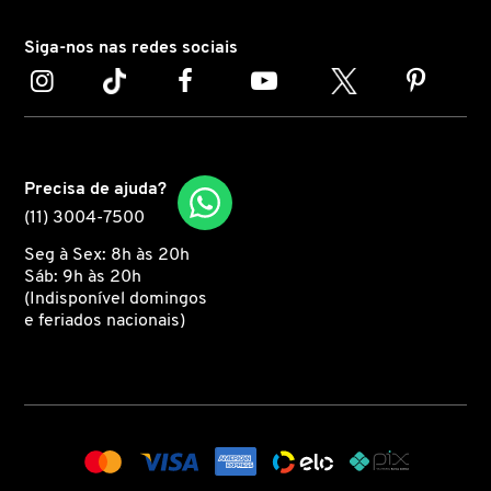
Siga-nos nas redes sociais
CAROLINA HERRERA
CARTIER
Precisa de ajuda?
CAUDALIE
(11) 3004-7500
Seg à Sex: 8h às 20h
CHLOÉ
Sáb: 9h às 20h
(Indisponível domingos
e feriados nacionais)
CLARINS
CLEAN RESERVE
CLINIQUE