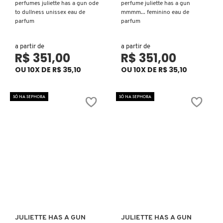
perfumes juliette has a gun ode
perfume juliette has a gun
N
to dullness unissex eau de
mmmm... feminino eau de
BENEFIT COSMETICS
SEPHORA COLLECTION
ACESSÓRIOS
PRODUTOS ASIÁTICOS
parfum
parfum
O
HOT ON SOCIAL
BENETTON
a partir de
a partir de
P
CLEAN NA SEPHORA
KITS DE SKINCARE
CLEAN NA SEPHORA
R$ 351,00
R$ 351,00
PERFUMES ÁRABES
OU 10X DE R$ 35,10
OU 10X DE R$ 35,10
Q
BEST BRONZE
REFIL
SKINCARE COREANO
HOT ON SOCIAL
R
SÓ NA SEPHORA
SÓ NA SEPHORA
BIODERMA
HOT ON SOCIAL
SEPHORA COLLECTION
S
T
BIOSSANCE
CLEAN NA SEPHORA
U
BOCA ROSA
REFIL
V
W
BRAÉ HAIR CARE
SKINCARE PREMIUM
JULIETTE HAS A GUN
JULIETTE HAS A GUN
Ver mais
Ver mais