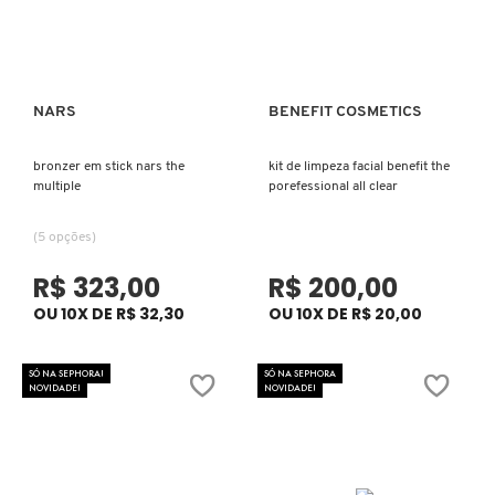
ELIZAVECCA
NARS
BENEFIT COSMETICS
Ver mais
Ver mais
EMBRYOLISSE
bronzer em stick nars the
kit de limpeza facial benefit the
multiple
porefessional all clear
ESTÉE LAUDER
(5 opções)
R$ 323,00
R$ 200,00
ESTHEDERM
OU 10X DE R$ 32,30
OU 10X DE R$ 20,00
FEITO BRASIL
SÓ NA SEPHORA!
SÓ NA SEPHORA
NOVIDADE!
NOVIDADE!
FENTY BEAUTY