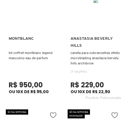
FENTY SKIN
FINO
FRAN BY FRANCINY EHLKE
MONTBLANC
ANASTASIA BEVERLY
Ver mais
Ver mais
HILLS
kit coffret montblanc legend
caneta para sobrancelhas efeito
GIORGIO ARMANI
masculino eau de parfum
microblading anastasia bervely
hills archibrow
(7 opções)
GIVENCHY
R$ 950,00
R$ 229,00
OU 10X DE R$ 95,00
OU 10X DE R$ 22,90
GLOW RECIPE
Produto Patrocinado
SÓ NA SEPHORA
SÓ NA SEPHORA
GUCCI
NOVIDADE!