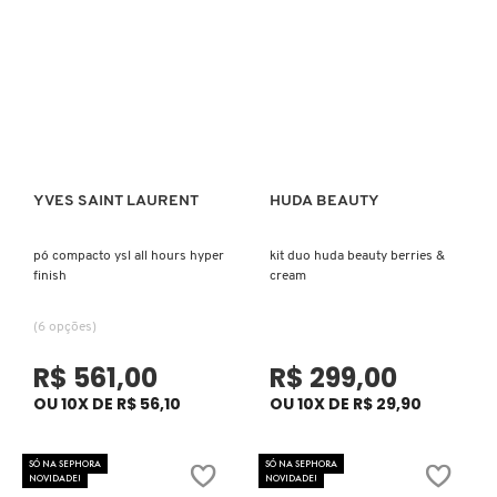
GUERLAIN
HERMÈS
HUDA BEAUTY
YVES SAINT LAURENT
HUDA BEAUTY
Ver mais
Ver mais
HUGO BOSS
pó compacto ysl all hours hyper
kit duo huda beauty berries &
finish
cream
ISLE OF PARADISE
(6 opções)
R$ 561,00
R$ 299,00
ISSEY MIYAKE
OU 10X DE R$ 56,10
OU 10X DE R$ 29,90
JEAN PAUL GAULTIER
SÓ NA SEPHORA
SÓ NA SEPHORA
NOVIDADE!
NOVIDADE!