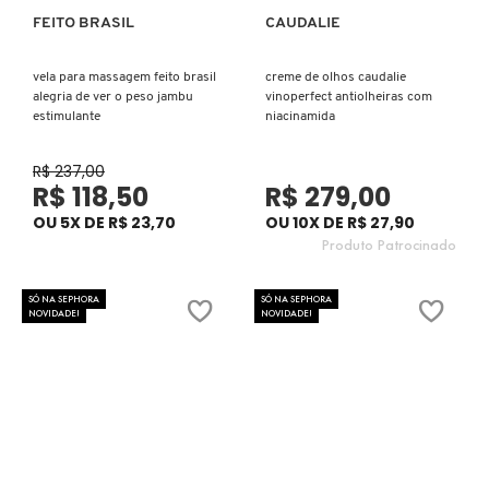
FEITO BRASIL
CAUDALIE
Ver mais
Ver mais
CAROLINA HERRERA
vela para massagem feito brasil
creme de olhos caudalie
alegria de ver o peso jambu
vinoperfect antiolheiras com
estimulante
niacinamida
CARTIER
R$ 237,00
R$ 118,50
R$ 279,00
CAUDALIE
OU 5X DE R$ 23,70
OU 10X DE R$ 27,90
Produto Patrocinado
CHLOÉ
SÓ NA SEPHORA
SÓ NA SEPHORA
NOVIDADE!
NOVIDADE!
CLARINS
CLEAN RESERVE
CLINIQUE