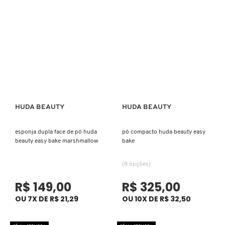
JIMMY CHOO
JO MALONE LONDON
JOOP!
HUDA BEAUTY
HUDA BEAUTY
JULIETTE HAS A GUN
Ver mais
Ver mais
esponja dupla face de pó huda
pó compacto huda beauty easy
KAYALI
beauty easy bake marshmallow
bake
(8 opções)
KENZO
R$ 149,00
R$ 325,00
OU 7X DE R$ 21,29
OU 10X DE R$ 32,50
KÉRASTASE