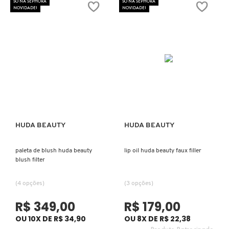
SÓ NA SEPHORA
SÓ NA SEPHORA
NOVIDADE!
NOVIDADE!
KEUNE
KORRES
KYLIE COSMETICS
L'ORÉAL PROFESSIONNEL
HUDA BEAUTY
HUDA BEAUTY
Ver mais
Ver mais
LACES
paleta de blush huda beauty
lip oil huda beauty faux filler
blush filter
LACOSTE
(4 opções)
(3 opções)
R$ 349,00
R$ 179,00
LA MER
OU 10X DE R$ 34,90
OU 8X DE R$ 22,38
Produto Patrocinado