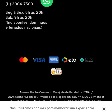
(11) 3004-7500
Seg à Sex: 8h às 20h
MONCLER
Sáb: 9h às 20h
(Indisponível domingos
e feriados nacionais)
MONTBLANC
MOROCCANOIL
MOSCHINO
MUGLER
Avenue Hoche Comercio Varejista de Produtos LTDA. /
N.P.P.E.
www.sephora.com.br
/ Avenida das Nações Unidas, nº 12901, 34º andar
Conj 3402, Torre Norte, Brooklin Paulista, CEP: 04.578-910 / CNPJ:
15.048.124/0001-14 / Inscrição Estadual: 146.998.050.112 /
Fale Conosco
Nós utilizamos cookies para melhorar sua experiência
NARCISO RODRIGUEZ