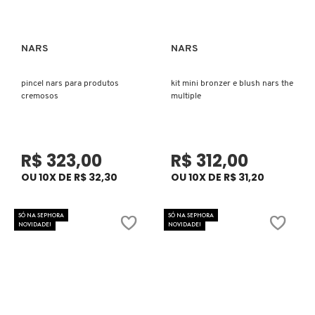
COACH
NARS
NARS
Ver mais
Ver mais
COSRX
pincel nars para produtos
kit mini bronzer e blush nars the
cremosos
multiple
COSTA BRAZIL
R$ 323,00
R$ 312,00
DIOR
OU 10X DE R$ 32,30
OU 10X DE R$ 31,20
SÓ NA SEPHORA
SÓ NA SEPHORA
DIOR BACKSTAGE
NOVIDADE!
NOVIDADE!
DOLCE&GABBANA
DRUNK ELEPHANT