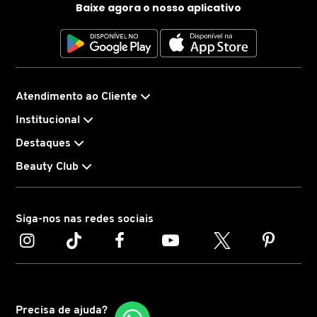
Baixe agora o nosso aplicativo
MARC JACOBS
MARI MARIA
Atendimento ao Cliente
Institucional
MARINA SMITH
Destaques
Beauty Club
MATRIX PROFESSIONAL
MICHAEL KORS
Siga-nos nas redes sociais
MISE EN SCÈNE
MIU MIU
Precisa de ajuda?