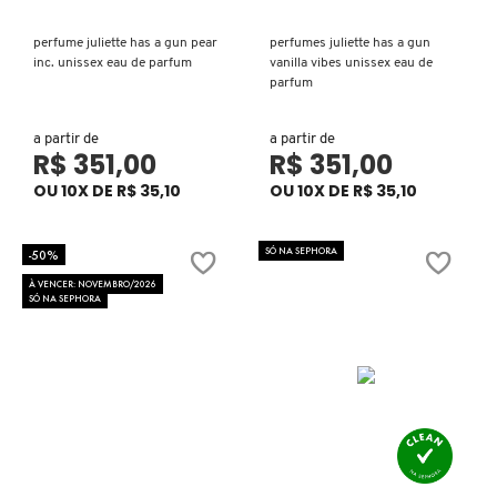
X
BRIOGEO
perfume juliette has a gun pear
perfumes juliette has a gun
GUIA DE INGREDIENTES
Y
inc. unissex eau de parfum
vanilla vibes unissex eau de
parfum
BRUNA TAVARES
Z
HOT ON SOCIAL
a partir de
a partir de
R$ 351,00
R$ 351,00
#
BURBERRY
OU 10X DE R$ 35,10
OU 10X DE R$ 35,10
SÓ NA SEPHORA
-50%
BVLGARI
À VENCER: NOVEMBRO/2026
SÓ NA SEPHORA
CACHAREL
CALVIN KLEIN
CARE NATURAL BEAUTY