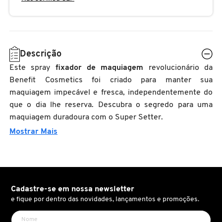
N
BENEFIT COSMETICS
SEPHORA COLLECTION
ACESSÓRIOS
PRODUTOS ASIÁTICOS
O
HOT ON SOCIAL
BENETTON
P
CLEAN NA SEPHORA
KITS DE SKINCARE
CLEAN NA SEPHORA
Descrição
PERFUMES ÁRABES
Este spray
fixador de maquiagem
revolucionário da
Q
BEST BRONZE
Benefit Cosmetics foi criado para manter sua
REFIL
SKINCARE COREANO
HOT ON SOCIAL
maquiagem impecável e fresca, independentemente do
R
que o dia lhe reserva. Descubra o segredo para uma
BIODERMA
HOT ON SOCIAL
SEPHORA COLLECTION
S
maquiagem duradoura com o Super Setter.
Mostrar Mais
Ele é uma fusão de cuidados com a pele e maquiagem,
T
BIOSSANCE
CLEAN NA SEPHORA
criado para selar e proteger sua maquiagem enquanto
U
cuida da sua pele, criando uma barreira invisível contra a
umidade e o desgaste.
BOCA ROSA
REFIL
V
Cadastre-se em nossa newsletter
A fórmula do fixador de maquiagem
e fique por dentro das novidades, lançamentos e promoções.
W
Benefit
BRAÉ HAIR CARE
SKINCARE PREMIUM