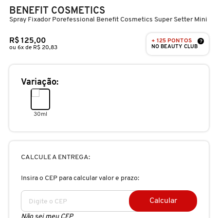
D
BENEFIT COSMETICS
AURA BEAUTY
OLHOS
PERFUMES UNISSEX
LIMPADORES
MÁSCARA
PERFUMES
Spray Fixador Porefessional Benefit Cosmetics Super Setter Mini
E
R$ 125,00
+ 125 PONTOS
AUTHENTIC BEAUTY CONCEPT
?
SOBRANCELHA
KITS PRESENTEÁVEIS
NECESSIDADE
FINALIZADOR
SKINCARE
NO BEAUTY CLUB
F
ou 6x de R$ 20,83
G
AZZARO
PALETAS
FAMÍLIAS OLFATIVAS
TRATAMENTOS
MODELADOR
Variação:
H
BANDERAS
ACESSÓRIOS
VELAS & FRAGRÂNCIAS DE
ROTINA
TRATAMENTO CAPILAR
I
30ml
AMBIENTE
J
BANILA CO
UNHAS
PROTEÇÃO SOLAR
KITS PARA CABELOS
REFIL
CALCULE A ENTREGA:
K
BAREMINERALS
KITS DE MAQUIAGEM
OLHOS & LÁBIOS
ACESSÓRIOS
Insira o CEP para calcular valor e prazo:
L
ALTA PERFUMARIA
BEAUTY OF JOSEON
Calcular
M
MAQUIAGEM COREANA
CORPO E BANHO
REFIL
CLEAN NA SEPHORA
Não sei meu CEP