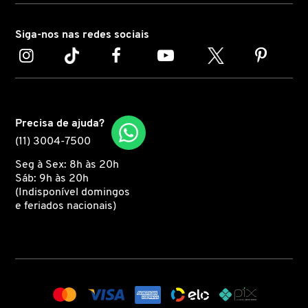
Criado para resistir à umidade e ao suor, o fixador de
maquiagem
Benefit é perfeito para dias quentes e
CAROLINA HERRERA
Siga-nos nas redes sociais
atividades ao ar livre.
Impermeável e à prova de manchas, o produto ainda
CARTIER
conta com aplicador mess-free, que distribui o produto
de forma leve, sem manchar ou deixar a pele pegajosa.
CAUDALIE
Precisa de ajuda?
Na versão mini que facilita o transporte e permite que
(11) 3004-7500
você reaplique sempre que necessário.
CHLOÉ
Seg à Sex: 8h às 20h
Sáb: 9h às 20h
(Indisponível domingos
e feriados nacionais)
CLARINS
CLEAN RESERVE
CLINIQUE