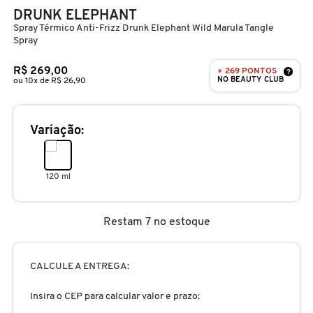
D
DRUNK ELEPHANT
AURA BEAUTY
OLHOS
PERFUMES UNISSEX
LIMPADORES
MÁSCARA
PERFUMES
Spray Térmico Anti-Frizz Drunk Elephant Wild Marula Tangle
E
Spray
AUTHENTIC BEAUTY CONCEPT
SOBRANCELHA
KITS PRESENTEÁVEIS
NECESSIDADE
FINALIZADOR
SKINCARE
F
R$ 269,00
+ 269 PONTOS
?
NO BEAUTY CLUB
ou 10x de R$ 26,90
G
AZZARO
PALETAS
FAMÍLIAS OLFATIVAS
TRATAMENTOS
MODELADOR
Variação:
H
BANDERAS
ACESSÓRIOS
VELAS & FRAGRÂNCIAS DE
ROTINA
TRATAMENTO CAPILAR
I
AMBIENTE
120 ml
J
BANILA CO
UNHAS
PROTEÇÃO SOLAR
KITS PARA CABELOS
REFIL
Restam 7 no estoque
K
BAREMINERALS
KITS DE MAQUIAGEM
OLHOS & LÁBIOS
ACESSÓRIOS
L
ALTA PERFUMARIA
CALCULE A ENTREGA:
BEAUTY OF JOSEON
M
MAQUIAGEM COREANA
CORPO E BANHO
REFIL
Insira o CEP para calcular valor e prazo:
CLEAN NA SEPHORA