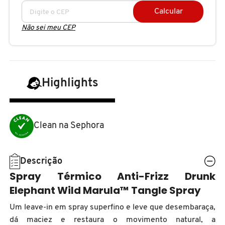
N
Calcular
BENEFIT COSMETICS
SEPHORA COLLECTION
ACESSÓRIOS
PRODUTOS ASIÁTICOS
Não sei meu CEP
O
HOT ON SOCIAL
BENETTON
P
CLEAN NA SEPHORA
KITS DE SKINCARE
CLEAN NA SEPHORA
PERFUMES ÁRABES
Q
BEST BRONZE
Highlights
REFIL
SKINCARE COREANO
HOT ON SOCIAL
R
BIODERMA
HOT ON SOCIAL
SEPHORA COLLECTION
S
Clean na Sephora
T
BIOSSANCE
CLEAN NA SEPHORA
Descrição
U
Spray Térmico Anti-Frizz Drunk
BOCA ROSA
REFIL
V
Elephant Wild Marula™ Tangle Spray
Um leave-in em spray superfino e leve que desembaraça,
W
BRAÉ HAIR CARE
SKINCARE PREMIUM
dá maciez e restaura o movimento natural, a