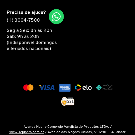
Precisa de ajuda?
COACH
(11) 3004-7500
Seg à Sex: 8h às 20h
COSRX
Sáb: 9h às 20h
(Indisponível domingos
e feriados nacionais)
COSTA BRAZIL
DIOR
DIOR BACKSTAGE
DOLCE&GABBANA
Avenue Hoche Comercio Varejista de Produtos LTDA. /
www.sephora.com.br
/ Avenida das Nações Unidas, nº 12901, 34º andar
DRUNK ELEPHANT