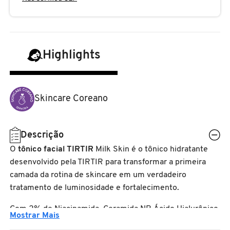
N
BENEFIT COSMETICS
SEPHORA COLLECTION
ACESSÓRIOS
PRODUTOS ASIÁTICOS
O
HOT ON SOCIAL
BENETTON
P
CLEAN NA SEPHORA
KITS DE SKINCARE
CLEAN NA SEPHORA
Highlights
PERFUMES ÁRABES
Q
BEST BRONZE
REFIL
SKINCARE COREANO
HOT ON SOCIAL
Skincare Coreano
R
BIODERMA
HOT ON SOCIAL
SEPHORA COLLECTION
S
Descrição
T
BIOSSANCE
O
tônico facial TIRTIR
Milk Skin é o tônico hidratante
CLEAN NA SEPHORA
desenvolvido pela TIRTIR para transformar a primeira
U
camada da rotina de skincare em um verdadeiro
BOCA ROSA
tratamento de luminosidade e fortalecimento.
REFIL
V
Com 2% de Niacinamida, Ceramida NP, Ácido Hialurônico,
W
BRAÉ HAIR CARE
Mostrar Mais
Pantenol, Extrato de Farelo de Arroz e uma fórmula
SKINCARE PREMIUM