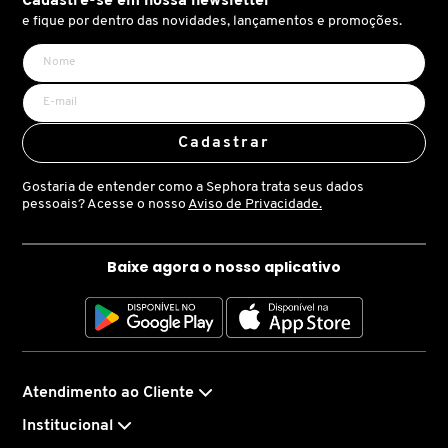
Cadastre-se em nossa newsletter
X
e fique por dentro das novidades, lançamentos e promoções.
¹Porcentagem correspondente aos ingredientes ativos
BRIOGEO
presentes apenas na esfera, antes de ser misturado com
GUIA DE INGREDIENTES
Y
10 gotas do Sérum Óleo Rejuvenescedor.
BRUNA TAVARES
Z
HOT ON SOCIAL
Cadastrar
#
BURBERRY
Gostaria de entender como a Sephora trata seus dados
pessoais? Acesse o nosso
Aviso de Privacidade.
BVLGARI
Baixe agora o nosso aplicativo
CACHAREL
CALVIN KLEIN
Atendimento ao Cliente
Institucional
CARE NATURAL BEAUTY