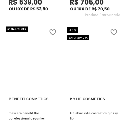
R$ 539,00
R$ 705,00
FENTY SKIN
OU 10X DE R$ 53,90
OU 10X DE R$ 70,50
Produto Patrocinado
FINO
SÓ NA SEPHORA
-10%
FRAN BY FRANCINY EHLKE
SÓ NA SEPHORA
GIORGIO ARMANI
GIVENCHY
GLOW RECIPE
BENEFIT COSMETICS
KYLIE COSMETICS
Ver mais
Ver mais
GUCCI
mascara benefit the
kit labial kylie cosmetics glossy
porefessional degunker
lip