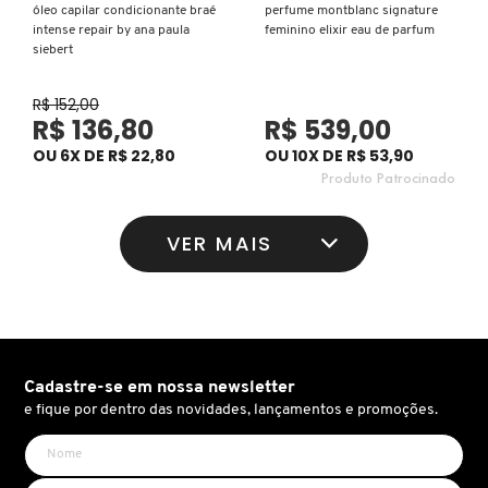
óleo capilar condicionante braé
perfume montblanc signature
KEUNE
intense repair by ana paula
feminino elixir eau de parfum
siebert
R$ 152,00
KORRES
R$ 136,80
R$ 539,00
OU 6X DE R$ 22,80
OU 10X DE R$ 53,90
KYLIE COSMETICS
Produto Patrocinado
VER MAIS
L'ORÉAL PROFESSIONNEL
LACES
LACOSTE
Cadastre-se em nossa newsletter
e fique por dentro das novidades, lançamentos e promoções.
LA MER