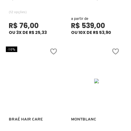
JIMMY CHOO
(12 opções)
a partir de
R$ 76,00
R$ 539,00
JO MALONE LONDON
OU 3X DE R$ 25,33
OU 10X DE R$ 53,90
JOOP!
-10%
JULIETTE HAS A GUN
KAYALI
KENZO
BRAÉ HAIR CARE
MONTBLANC
KÉRASTASE
Ver mais
Ver mais