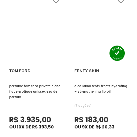
CAROLINA HERRERA
CARTIER
CAUDALIE
TOM FORD
FENTY SKIN
Ver mais
Ver mais
CHLOÉ
perfume tom ford private blend
óleo labial fenty treatz hydrating
figue erotique unissex eau de
+ strengthening lip oil
CLARINS
parfum
(7 opções)
CLEAN RESERVE
R$ 3.935,00
R$ 183,00
OU 10X DE R$ 393,50
OU 9X DE R$ 20,33
CLINIQUE