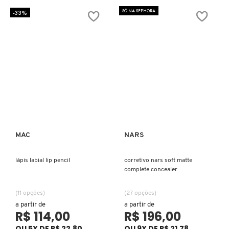
SÓ NA SEPHORA
-33%
COACH
COSRX
COSTA BRAZIL
DIOR
MAC
NARS
Ver mais
Ver mais
DIOR BACKSTAGE
lápis labial lip pencil
corretivo nars soft matte
complete concealer
DOLCE&GABBANA
(11 opções)
(27 opções)
a partir de
a partir de
R$ 114,00
R$ 196,00
DRUNK ELEPHANT
OU 5X DE R$ 22,80
OU 9X DE R$ 21,78