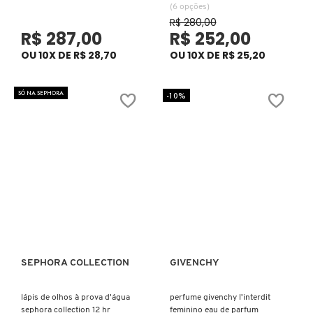
GUERLAIN
(6 opções)
R$ 280,00
R$ 287,00
R$ 252,00
OU 10X DE R$ 28,70
OU 10X DE R$ 25,20
HERMÈS
SÓ NA SEPHORA
-10%
HUDA BEAUTY
HUGO BOSS
ISLE OF PARADISE
ISSEY MIYAKE
SEPHORA COLLECTION
GIVENCHY
Ver mais
Ver mais
JEAN PAUL GAULTIER
lápis de olhos à prova d'água
perfume givenchy l'interdit
sephora collection 12 hr
feminino eau de parfum