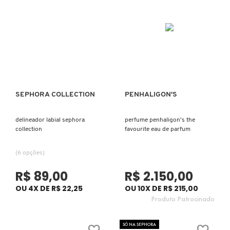
X
BRIOGEO
GUIA DE INGREDIENTES
Y
BRUNA TAVARES
Z
HOT ON SOCIAL
#
BURBERRY
SEPHORA COLLECTION
PENHALIGON'S
Ver mais
Ver mais
BVLGARI
delineador labial sephora
perfume penhaligon's the
collection
favourite eau de parfum
CACHAREL
(6 opções)
R$ 89,00
R$ 2.150,00
CALVIN KLEIN
OU 4X DE R$ 22,25
OU 10X DE R$ 215,00
Produto Patrocinado
CARE NATURAL BEAUTY
SÓ NA SEPHORA