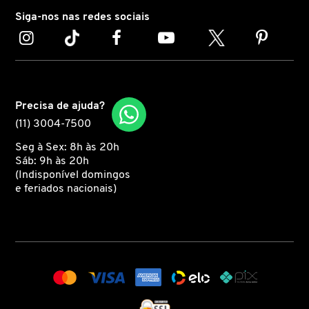
Siga-nos nas redes sociais
MARC JACOBS
MARI MARIA
Precisa de ajuda?
MARINA SMITH
(11) 3004-7500
Seg à Sex: 8h às 20h
Sáb: 9h às 20h
MATRIX PROFESSIONAL
(Indisponível domingos
e feriados nacionais)
MICHAEL KORS
MISE EN SCÈNE
MIU MIU