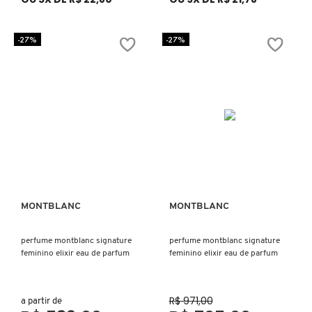
-27%
-27%
ELIZAVECCA
EMBRYOLISSE
ESTÉE LAUDER
ESTHEDERM
MONTBLANC
MONTBLANC
Ver mais
Ver mais
FEITO BRASIL
perfume montblanc signature
perfume montblanc signature
feminino elixir eau de parfum
feminino elixir eau de parfum
FENTY BEAUTY
R$ 971,00
a partir de