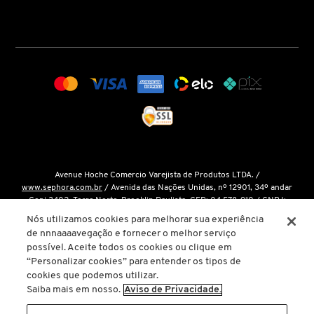
COACH
COSRX
COSTA BRAZIL
DIOR
Avenue Hoche Comercio Varejista de Produtos LTDA. /
www.sephora.com.br
/ Avenida das Nações Unidas, nº 12901, 34º andar
Conj 3402, Torre Norte, Brooklin Paulista, CEP: 04.578-910 / CNPJ:
15.048.124/0001-14 / Inscrição Estadual: 146.998.050.112 /
Fale Conosco
DIOR BACKSTAGE
Nós utilizamos cookies para melhorar sua experiência
de nnnaaaavegação e fornecer o melhor serviço
O único site oficial da Sephora Brasil é o
www.sephora.com.br
. Todas as
possível. Aceite todos os cookies ou clique em
nossas promoções podem ser conferidas diretamente em nossas lojas, app
“Personalizar cookies” para entender os tipos de
DOLCE&GABBANA
ou em nosso site oficial. Não preencha ou forneça dados pessoais para
cookies que podemos utilizar.
links ou páginas não oficiais.
Saiba mais em nosso.
Aviso de Privacidade.
A inclusão de um produto na sacola de compras não garante seu preço. Em
DRUNK ELEPHANT