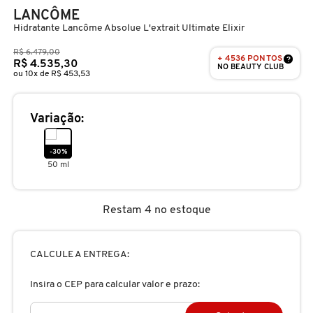
D
LANCÔME
AURA BEAUTY
OLHOS
PERFUMES UNISSEX
LIMPADORES
MÁSCARA
PERFUMES
Hidratante Lancôme Absolue L'extrait Ultimate Elixir
E
R$ 6.479,00
AUTHENTIC BEAUTY CONCEPT
+ 4536 PONTOS
?
SOBRANCELHA
KITS PRESENTEÁVEIS
NECESSIDADE
FINALIZADOR
SKINCARE
R$ 4.535,30
F
NO BEAUTY CLUB
ou 10x de R$ 453,53
G
AZZARO
PALETAS
FAMÍLIAS OLFATIVAS
TRATAMENTOS
MODELADOR
Variação:
H
BANDERAS
-30%
ACESSÓRIOS
VELAS & FRAGRÂNCIAS DE
ROTINA
TRATAMENTO CAPILAR
I
50 ml
AMBIENTE
J
BANILA CO
UNHAS
PROTEÇÃO SOLAR
KITS PARA CABELOS
Restam 4 no estoque
REFIL
K
BAREMINERALS
KITS DE MAQUIAGEM
OLHOS & LÁBIOS
ACESSÓRIOS
CALCULE A ENTREGA:
L
ALTA PERFUMARIA
Insira o CEP para calcular valor e prazo:
BEAUTY OF JOSEON
M
MAQUIAGEM COREANA
CORPO E BANHO
REFIL
CLEAN NA SEPHORA