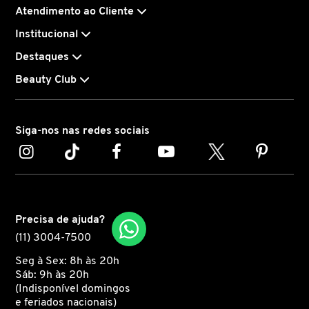
harmoniosamente elevados, proporcionando um aspecto
Atendimento ao Cliente
rejuvenescido. A textura da pele se tornará suave, macia
CAROLINA HERRERA
Institucional
e visivelmente mais uniforme.
Destaques
CARTIER
Beauty Club
Envolva sua pele em um véu aveludado e esculpidor e
para um ritual de beleza ainda mais completo, utilize a
CAUDALIE
Espátula Facial Esculpidora L’Extrait e experimente a
Siga-nos nas redes sociais
sensação de uma pele rejuvenescida dia após dia. Ative a
longevidade da sua pele desde a raiz!
CHLOÉ
CLARINS
Precisa de ajuda?
(11) 3004-7500
CLEAN RESERVE
Seg à Sex: 8h às 20h
Sáb: 9h às 20h
(Indisponível domingos
CLINIQUE
e feriados nacionais)