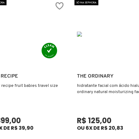
ORA
SÓ NA SEPHORA
Ver mais
Ver mais
 RECIPE
THE ORDINARY
 recipe fruit babies travel size
hidratante facial com ácido hial
ordinary natural moisturizing fa
399,00
R$ 125,00
X DE R$ 39,90
OU 6X DE R$ 20,83