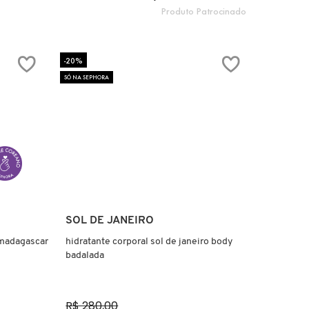
Produto Patrocinado
-20%
SÓ NA SEPHORA
Ver mais
SOL DE JANEIRO
 madagascar
hidratante corporal sol de janeiro body
badalada
R$ 280,00