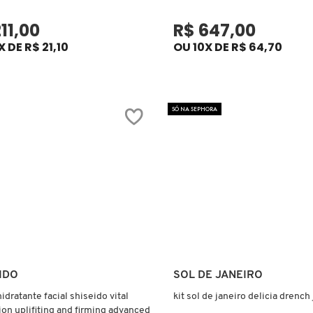
11,00
R$ 647,00
X DE R$ 21,10
OU 10X DE R$ 64,70
SÓ NA SEPHORA
Ver mais
Ver mais
IDO
SOL DE JANEIRO
idratante facial shiseido vital
kit sol de janeiro delicia drench 
ion uplifiting and firming advanced