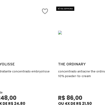
SÓ NA SEPHORA
Ver mais
Ver mais
YOLISSE
THE ORDINARY
idratante concentrado embryolisse
concentrado antiacne the ordina
10% powder-to-cream
 de
248,00
R$ 86,00
X DE R$ 24,80
OU 4X DE R$ 21,50