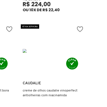
R$ 224,00
OU 10X DE R$ 22,40
SÓ NA SEPHORA
Ver mais
CAUDALIE
t bora
creme de olhos caudalie vinoperfect
antiolheiras com niacinamida