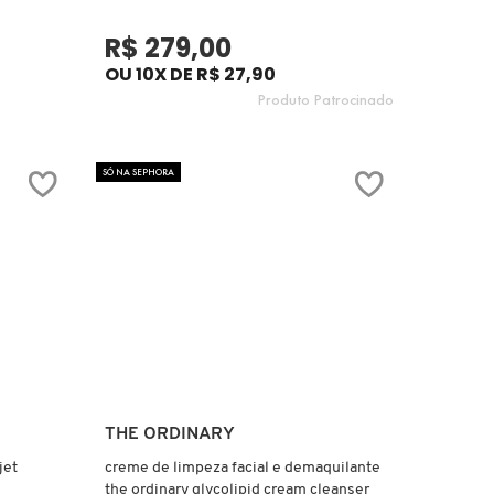
R$ 279,00
OU 10X DE R$ 27,90
Produto Patrocinado
SÓ NA SEPHORA
Ver mais
THE ORDINARY
jet
creme de limpeza facial e demaquilante
the ordinary glycolipid cream cleanser