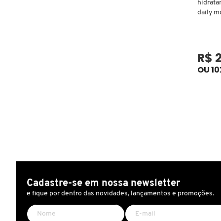
FENTY SKIN
hidrata
daily m
FINO
R$ 
FRAN BY FRANCINY EHLKE
OU 10
GIORGIO ARMANI
GIVENCHY
GLOW RECIPE
Cadastre-se em nossa newsletter
e fique por dentro das novidades, lançamentos e promoções.
GUCCI