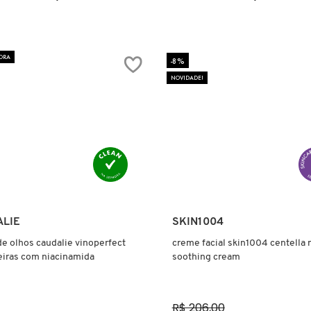
ORA
-8%
NOVIDADE!
Ver mais
Ver mais
ALIE
SKIN1004
e olhos caudalie vinoperfect
creme facial skin1004 centella
eiras com niacinamida
soothing cream
R$ 206,00