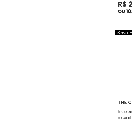
R$ 
OU 10
CAROLINA HERRERA
CARTIER
SÓ NA SEPH
CAUDALIE
CHLOÉ
CLARINS
THE 
CLEAN RESERVE
hidrata
natural
phytoc
CLINIQUE