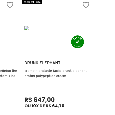
SÓ NA SEPHORA
Ver mais
DRUNK ELEPHANT
urônico the
creme hidratante facial drunk elephant
ctors + ha
protini polypeptide cream
R$ 647,00
OU 10X DE R$ 64,70