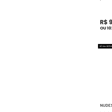
ELIZAVECCA
R$ 
OU 10
EMBRYOLISSE
SÓ NA SEPH
ESTÉE LAUDER
ESTHEDERM
FEITO BRASIL
FENTY BEAUTY
NUDE