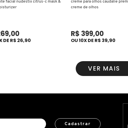
nte facial nudestix citrus-c mask &
creme para olhos caudalie prem
oisturizer
creme de olhos
269,00
R$ 399,00
X DE R$ 26,90
OU 10X DE R$ 39,90
VER MAIS
Cadastrar