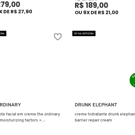
279,00
R$ 189,00
X DE R$ 27,90
OU 9X DE R$ 21,00
ORA
SÓ NA SEPHORA
Ver mais
Ver mais
ORDINARY
DRUNK ELEPHANT
nte facial em creme the ordinary
creme hidratante drunk elephan
 moisturizing factors +
barrier repair cream
eramides