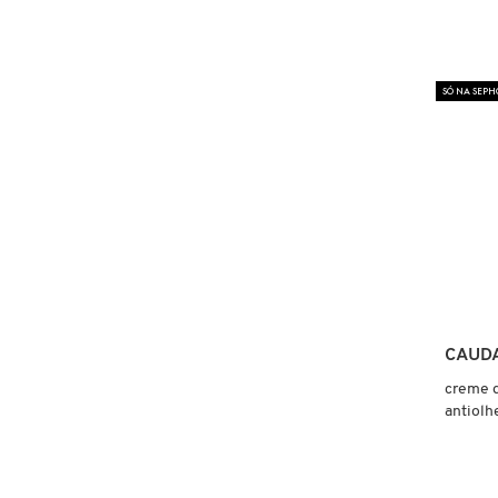
X
BRIOGEO
GUIA DE INGREDIENTES
Y
SÓ NA SEPH
BRUNA TAVARES
Z
HOT ON SOCIAL
#
BURBERRY
BVLGARI
CACHAREL
CAUD
creme d
CALVIN KLEIN
antiolh
CARE NATURAL BEAUTY