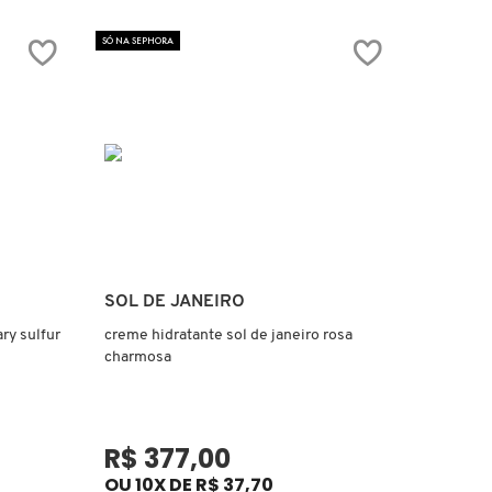
SÓ NA SEPHORA
Ver mais
SOL DE JANEIRO
ry sulfur
creme hidratante sol de janeiro rosa
charmosa
R$ 377,00
OU 10X DE R$ 37,70