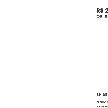
R$ 2
COACH
OU 10
COSRX
COSTA BRAZIL
DIOR
DIOR BACKSTAGE
DOLCE&GABBANA
SHISE
creme h
DRUNK ELEPHANT
perfect