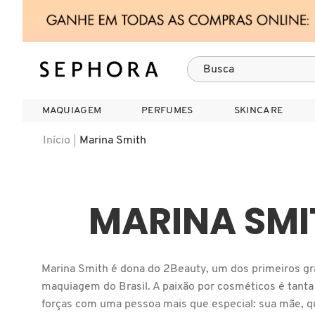
MAQUIAGEM
MAQUIAGEM
PERFUMES
PERFUMES
SKINCARE
SKINCARE
Início
Marina Smith
Só Na Sephora
Maquiagem
Perfumes
Skincare
Cabelos
Marcas
VER TUDO
VER TUDO
VER TUDO
VER TUDO
VER TUDO
VER TUDO
MARINA SMI
A
FACE
PERFUMES FEMININOS
TIPO DE PELE
SHAMPOO
CABELOS
ACQUA DI PARMA
B
Marina Smith é dona do 2Beauty, um dos primeiros gr
LÁBIOS
PERFUMES MASCULINOS
HIDRATANTES
CONDICIONADOR
MAQUIAGEM
ANASTASIA BEVERLY HILLS
maquiagem do Brasil. A paixão por cosméticos é tanta
C
forças com uma pessoa mais que especial: sua mãe, q