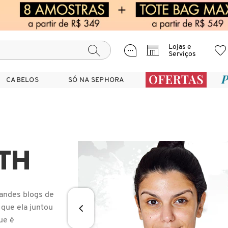
Lojas e
Serviços
CABELOS
CABELOS
SÓ NA SEPHORA
SÓ NA SEPHORA
TH
andes blogs de
 que ela juntou
ue é