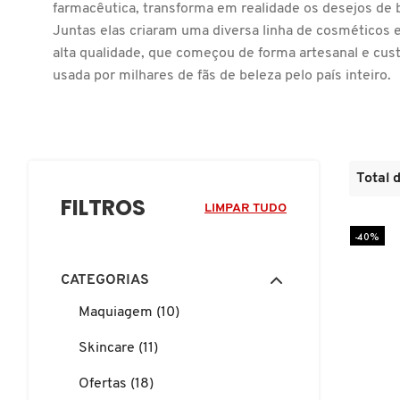
D
farmacêutica, transforma em realidade os desejos de 
AURA BEAUTY
OLHOS
PERFUMES UNISSEX
LIMPADORES
MÁSCARA
PERFUMES
Juntas elas criaram uma diversa linha de cosméticos
E
alta qualidade, que começou de forma artesanal e cus
usada por milhares de fãs de beleza pelo país inteiro.
AUTHENTIC BEAUTY CONCEPT
SOBRANCELHA
KITS PRESENTEÁVEIS
NECESSIDADE
FINALIZADOR
SKINCARE
F
G
AZZARO
PALETAS
FAMÍLIAS OLFATIVAS
TRATAMENTOS
MODELADOR
H
Total 
BANDERAS
ACESSÓRIOS
VELAS & FRAGRÂNCIAS DE
ROTINA
TRATAMENTO CAPILAR
FILTROS
LIMPAR TUDO
I
AMBIENTE
-40%
J
BANILA CO
UNHAS
PROTEÇÃO SOLAR
KITS PARA CABELOS
REFIL
CATEGORIAS
K
BAREMINERALS
Maquiagem (10)
KITS DE MAQUIAGEM
OLHOS & LÁBIOS
ACESSÓRIOS
L
ALTA PERFUMARIA
Skincare (11)
BEAUTY OF JOSEON
M
MAQUIAGEM COREANA
CORPO E BANHO
REFIL
Ofertas (18)
CLEAN NA SEPHORA