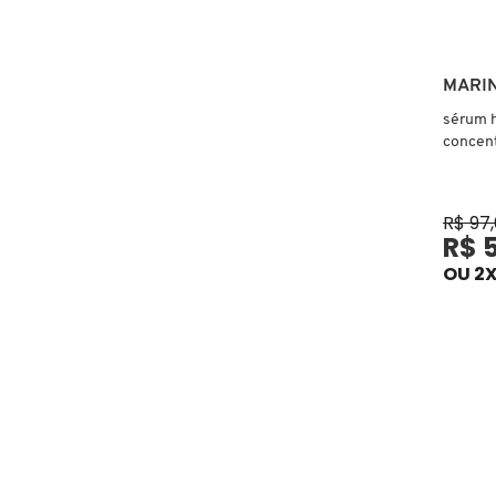
X
BRIOGEO
GUIA DE INGREDIENTES
Y
MARIN
BRUNA TAVARES
Z
sérum h
HOT ON SOCIAL
concent
#
BURBERRY
R$ 97
R$ 
BVLGARI
OU 2X
CACHAREL
CALVIN KLEIN
CARE NATURAL BEAUTY