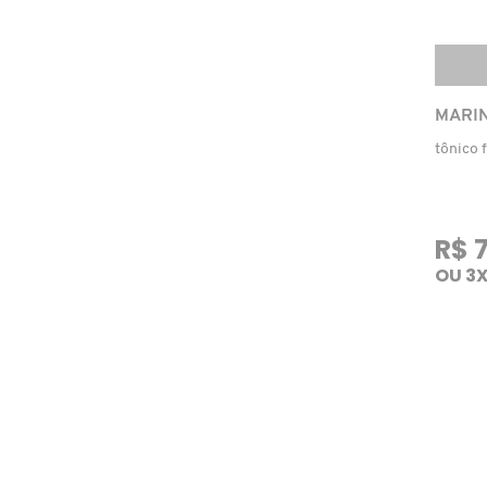
CAROLINA HERRERA
MARIN
CARTIER
tônico 
CAUDALIE
R$ 
CHLOÉ
OU 3X
CLARINS
CLEAN RESERVE
CLINIQUE