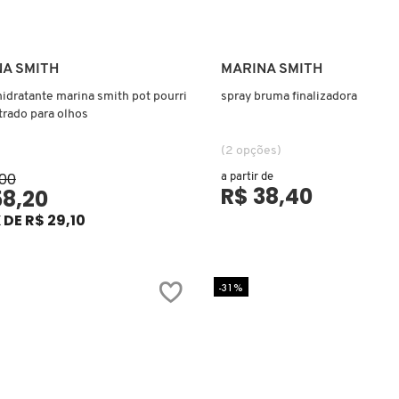
Ver mais
Ver mais
A SMITH
MARINA SMITH
idratante marina smith pot pourri
spray bruma finalizadora
rado para olhos
(2 opções)
,00
a partir de
R$ 38,40
58,20
 DE R$ 29,10
-31%