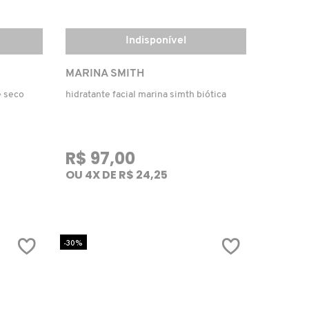
Indisponível
MARINA SMITH
e seco
hidratante facial marina simth biótica
R$ 97,00
OU 4X DE R$ 24,25
-30%