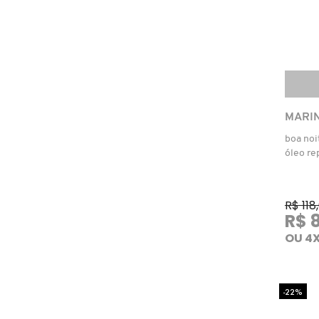
ELIZAVECCA
EMBRYOLISSE
MARIN
ESTÉE LAUDER
boa noi
óleo re
ESTHEDERM
R$ 118
R$ 
FEITO BRASIL
OU 4X
FENTY BEAUTY
-22%