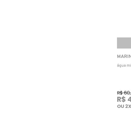
FENTY SKIN
FINO
FRAN BY FRANCINY EHLKE
MARIN
GIORGIO ARMANI
água mi
GIVENCHY
R$ 60
GLOW RECIPE
R$ 
OU 2X
GUCCI