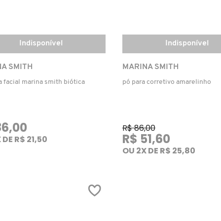
Indisponível
Indisponível
A SMITH
MARINA SMITH
 facial marina smith biótica
pó para corretivo amarelinho
86,00
R$ 86,00
R$ 51,60
 DE R$ 21,50
OU 2X DE R$ 25,80