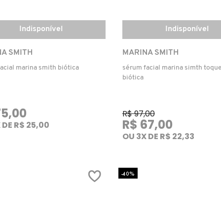
Indisponível
Indisponível
A SMITH
MARINA SMITH
facial marina smith biótica
sérum facial marina simth toqu
biótica
75,00
R$ 97,00
R$ 67,00
 DE R$ 25,00
OU 3X DE R$ 22,33
-40%