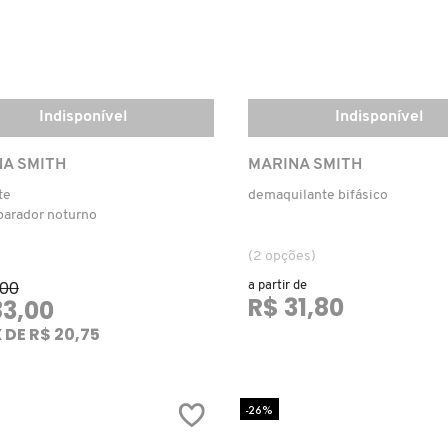
Indisponível
Indisponível
A SMITH
MARINA SMITH
te
demaquilante bifásico
parador noturno
(2 opções)
,00
a partir de
R$ 31,80
83,00
 DE R$ 20,75
-26%