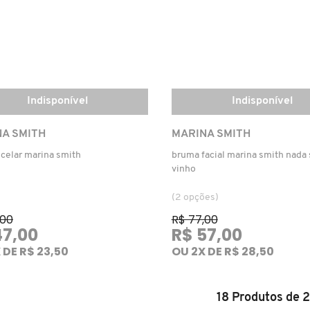
Indisponível
Indisponível
A SMITH
MARINA SMITH
celar marina smith
bruma facial marina smith nad
vinho
(2 opções)
,00
R$ 77,00
47,00
R$ 57,00
 DE R$ 23,50
OU 2X DE R$ 28,50
18
Produtos de