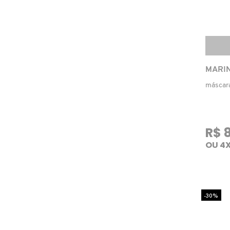
COACH
COSRX
MARIN
máscara
COSTA BRAZIL
DIOR
R$ 
OU 4X
DIOR BACKSTAGE
DOLCE&GABBANA
-30%
DRUNK ELEPHANT