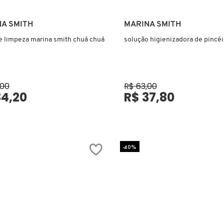
Ver mais
Ver mais
A SMITH
MARINA SMITH
e limpeza marina smith chuá chuá
solução higienizadora de pincéi
,00
R$ 63,00
34,20
R$ 37,80
-40%