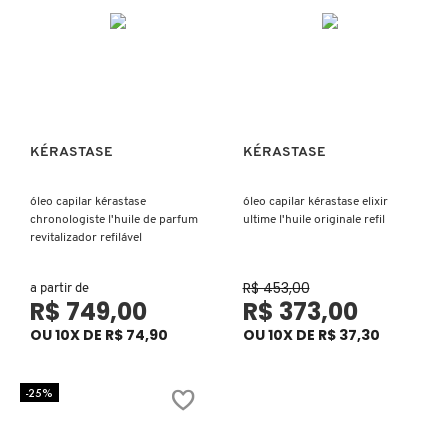
N
BENEFIT COSMETICS
SEPHORA COLLECTION
ACESSÓRIOS
PRODUTOS ASIÁTICOS
O
HOT ON SOCIAL
BENETTON
P
CLEAN NA SEPHORA
KITS DE SKINCARE
CLEAN NA SEPHORA
PERFUMES ÁRABES
Q
KÉRASTASE
KÉRASTASE
Ver mais
Ver mais
BEST BRONZE
REFIL
SKINCARE COREANO
HOT ON SOCIAL
R
óleo capilar kérastase
óleo capilar kérastase elixir
chronologiste l'huile de parfum
ultime l'huile originale refil
BIODERMA
HOT ON SOCIAL
SEPHORA COLLECTION
S
revitalizador refilável
T
R$ 453,00
BIOSSANCE
a partir de
CLEAN NA SEPHORA
R$ 749,00
R$ 373,00
U
OU 10X DE R$ 74,90
OU 10X DE R$ 37,30
BOCA ROSA
REFIL
V
-25%
W
BRAÉ HAIR CARE
SKINCARE PREMIUM