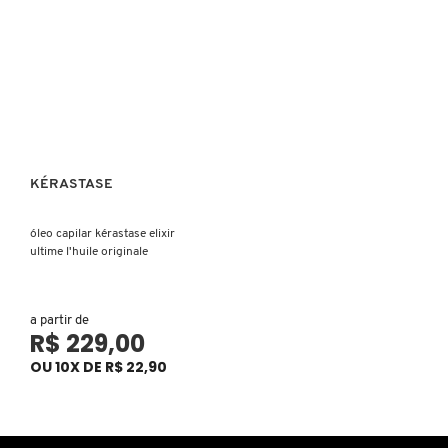
X
BRIOGEO
GUIA DE INGREDIENTES
Y
BRUNA TAVARES
Z
HOT ON SOCIAL
#
BURBERRY
KÉRASTASE
Ver mais
BVLGARI
óleo capilar kérastase elixir
ultime l'huile originale
CACHAREL
a partir de
R$ 229,00
CALVIN KLEIN
OU 10X DE R$ 22,90
CARE NATURAL BEAUTY