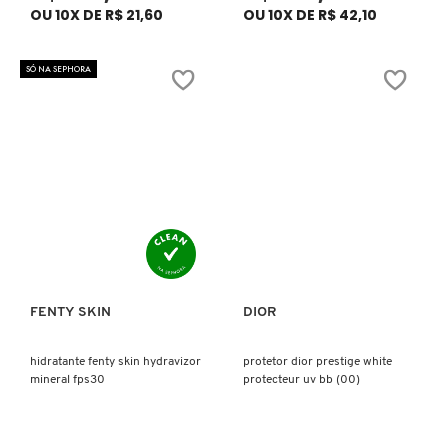
FENTY SKIN
OU 10X DE R$ 21,60
OU 10X DE R$ 42,10
FINO
SÓ NA SEPHORA
FRAN BY FRANCINY EHLKE
GIORGIO ARMANI
GIVENCHY
FENTY SKIN
DIOR
Ver mais
Ver mais
GLOW RECIPE
hidratante fenty skin hydravizor
protetor dior prestige white
mineral fps30
protecteur uv bb (00)
GUCCI