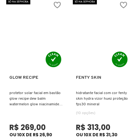
SÓ NA SEPHORA
SÓ NA SEPHORA
COACH
COSRX
COSTA BRAZIL
DIOR
GLOW RECIPE
FENTY SKIN
Ver mais
Ver mais
protetor solar facial em bastão
hidratante facial com cor fenty
DIOR BACKSTAGE
glow recipe dew balm
skin hydra vizor huez proteção
watermelon glow niacinamide
fps30 mineral
fps 45
(10 opções)
DOLCE&GABBANA
R$ 269,00
R$ 313,00
OU 10X DE R$ 26,90
OU 10X DE R$ 31,30
DRUNK ELEPHANT