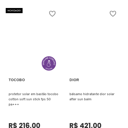
NOVIDADE!
ELIZAVECCA
EMBRYOLISSE
ESTÉE LAUDER
ESTHEDERM
TOCOBO
DIOR
Ver mais
Ver mais
FEITO BRASIL
protetor solar em bastão tocobo
bálsamo hidratante dior solar
cotton soft sun stick fps 50
after sun balm
pa+++
FENTY BEAUTY
R$ 216,00
R$ 421,00