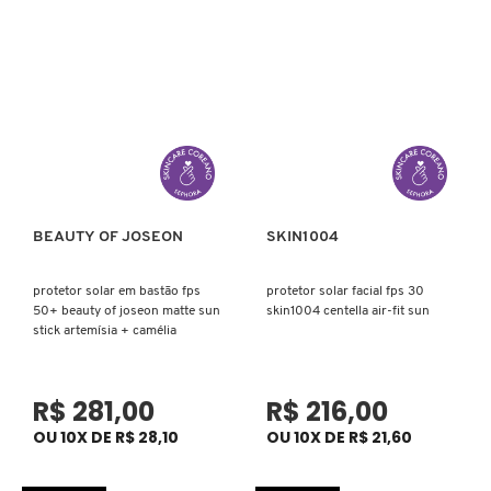
CAROLINA HERRERA
CARTIER
CAUDALIE
BEAUTY OF JOSEON
SKIN1004
Ver mais
Ver mais
CHLOÉ
protetor solar em bastão fps
protetor solar facial fps 30
50+ beauty of joseon matte sun
skin1004 centella air-fit sun
stick artemísia + camélia
CLARINS
R$ 281,00
R$ 216,00
CLEAN RESERVE
OU 10X DE R$ 28,10
OU 10X DE R$ 21,60
CLINIQUE