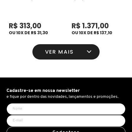
KEUNE
R$ 313,00
R$ 1.371,00
KORRES
OU 10X DE R$ 31,30
OU 10X DE R$ 137,10
KYLIE COSMETICS
VER MAIS
L'ORÉAL PROFESSIONNEL
LACES
Cadastre-se em nossa newsletter
e fique por dentro das novidades, lançamentos e promoções.
LACOSTE
LA MER