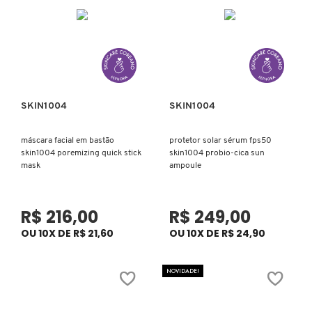
N
BENEFIT COSMETICS
SEPHORA COLLECTION
ACESSÓRIOS
PRODUTOS ASIÁTICOS
O
HOT ON SOCIAL
BENETTON
P
CLEAN NA SEPHORA
KITS DE SKINCARE
CLEAN NA SEPHORA
PERFUMES ÁRABES
Q
SKIN1004
SKIN1004
Ver mais
Ver mais
BEST BRONZE
REFIL
SKINCARE COREANO
HOT ON SOCIAL
R
máscara facial em bastão
protetor solar sérum fps50
skin1004 poremizing quick stick
skin1004 probio-cica sun
BIODERMA
HOT ON SOCIAL
SEPHORA COLLECTION
S
mask
ampoule
T
BIOSSANCE
CLEAN NA SEPHORA
R$ 216,00
R$ 249,00
U
OU 10X DE R$ 21,60
OU 10X DE R$ 24,90
BOCA ROSA
REFIL
V
NOVIDADE!
W
BRAÉ HAIR CARE
SKINCARE PREMIUM