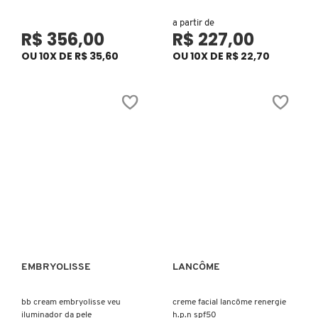
JIMMY CHOO
a partir de
R$ 356,00
R$ 227,00
OU 10X DE R$ 35,60
OU 10X DE R$ 22,70
JO MALONE LONDON
JOOP!
JULIETTE HAS A GUN
KAYALI
KENZO
EMBRYOLISSE
LANCÔME
Ver mais
Ver mais
KÉRASTASE
bb cream embryolisse veu
creme facial lancôme renergie
iluminador da pele
h.p.n spf50