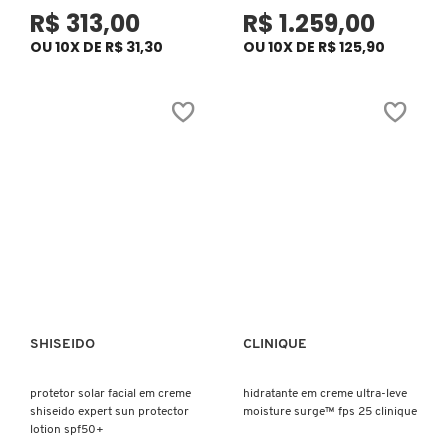
GUERLAIN
R$ 313,00
R$ 1.259,00
OU 10X DE R$ 31,30
OU 10X DE R$ 125,90
HERMÈS
HUDA BEAUTY
HUGO BOSS
ISLE OF PARADISE
ISSEY MIYAKE
SHISEIDO
CLINIQUE
Ver mais
Ver mais
protetor solar facial em creme
hidratante em creme ultra-leve
JEAN PAUL GAULTIER
shiseido expert sun protector
moisture surge™ fps 25 clinique
lotion spf50+