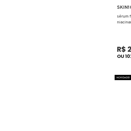
SKIN1
sérum f
ELIZAVECCA
niacin
EMBRYOLISSE
R$ 
OU 10
ESTÉE LAUDER
ESTHEDERM
NOVIDADE!
FEITO BRASIL
FENTY BEAUTY