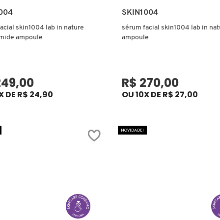
Ver mais
Ver mais
004
SKIN1004
acial skin1004 lab in nature
sérum facial skin1004 lab in nat
amide ampoule
ampoule
249,00
R$ 270,00
X DE R$ 24,90
OU 10X DE R$ 27,00
NOVIDADE!