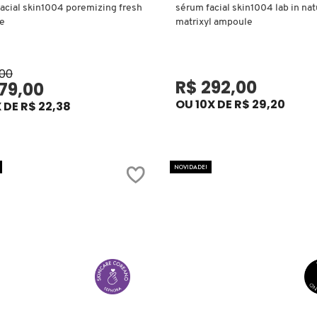
acial skin1004 poremizing fresh
sérum facial skin1004 lab in nat
e
matrixyl ampoule
,00
R$ 292,00
179,00
OU 10X DE R$ 29,20
 DE R$ 22,38
NOVIDADE!