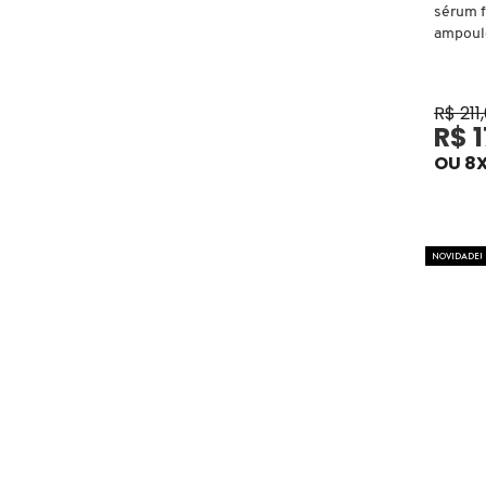
sérum f
ampoul
COACH
R$ 211
COSRX
R$ 
OU 8X
COSTA BRAZIL
NOVIDADE!
DIOR
DIOR BACKSTAGE
DOLCE&GABBANA
DRUNK ELEPHANT