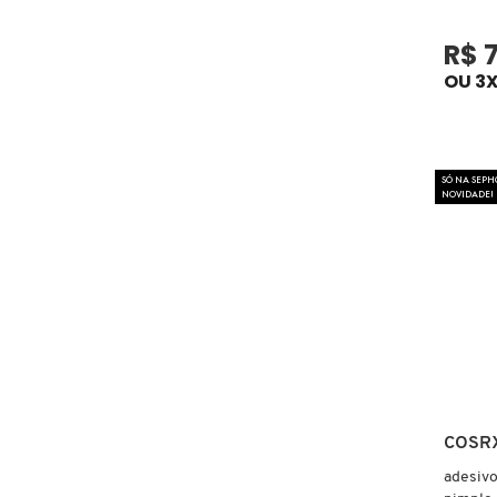
X
BRIOGEO
R$ 
GUIA DE INGREDIENTES
Y
OU 3X
BRUNA TAVARES
Z
HOT ON SOCIAL
#
SÓ NA SEPH
BURBERRY
NOVIDADE!
BVLGARI
CACHAREL
CALVIN KLEIN
COSR
CARE NATURAL BEAUTY
adesivo