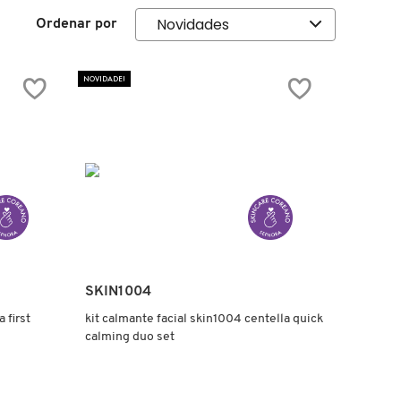
Ordenar por
NOVIDADE!
Ver mais
SKIN1004
 first
kit calmante facial skin1004 centella quick
calming duo set