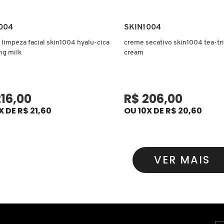
Ver mais
Ver mais
004
SKIN1004
e limpeza facial skin1004 hyalu-cica
creme secativo skin1004 tea-tri
ng milk
cream
216,00
R$ 206,00
X DE R$ 21,60
OU 10X DE R$ 20,60
VER MAIS