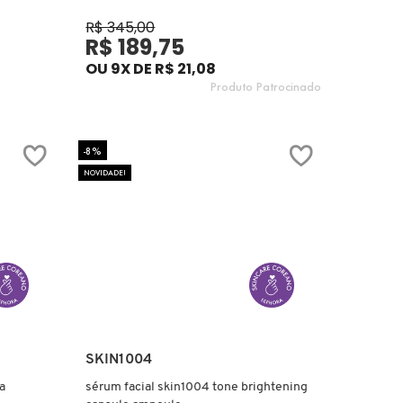
R$ 345,00
R$ 189,75
OU 9X DE R$ 21,08
Produto Patrocinado
-8%
NOVIDADE!
Ver mais
SKIN1004
a
sérum facial skin1004 tone brightening