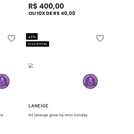
R$ 400,00
OU 10X DE R$ 40,00
-45%
SÓ NA SEPHORA
Ver mais
LANEIGE
re
kit laneige glow lip mini holiday