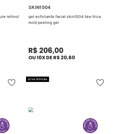
Ver mais
SKIN1004
ure retinol
gel esfoliante facial skin1004 tea-trica
mild peeling gel
R$ 206,00
OU 10X DE R$ 20,60
SÓ NA SEPHORA