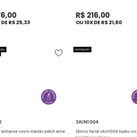
76,00
R$ 216,00
 DE R$ 25,33
OU 10X DE R$ 21,60
ORA
NOVIDADE!
Ver mais
Ver mais
X
SKIN1004
 antiacne cosrx master patch acne
tônico facial skin1004 hyalu-cic