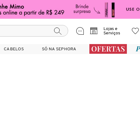
Lojas e
Serviços
CABELOS
CABELOS
SÓ NA SEPHORA
SÓ NA SEPHORA