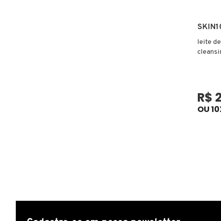
FENTY SKIN
SKIN1
FINO
leite d
cleansi
FRAN BY FRANCINY EHLKE
R$ 
GIORGIO ARMANI
OU 10
GIVENCHY
GLOW RECIPE
GUCCI