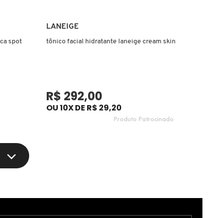
Ver mais
LANEIGE
ca spot
tônico facial hidratante laneige cream skin
R$ 292,00
OU 10X DE R$ 29,20
Produto Patrocinado