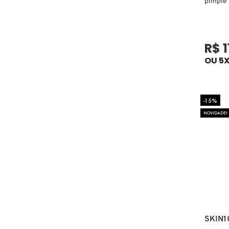
pimple
CAROLINA HERRERA
R$ 1
CARTIER
OU 5X
CAUDALIE
-15%
NOVIDADE!
CHLOÉ
CLARINS
CLEAN RESERVE
SKIN1
CLINIQUE