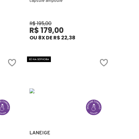
capsule ampoule
R$ 195,00
R$ 179,00
OU 8X DE R$ 22,38
SÓ NA SEPHORA
Ver mais
LANEIGE