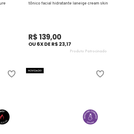
ure
tônico facial hidratante laneige cream skin
R$ 139,00
OU 6X DE R$ 23,17
Produto Patrocinado
NOVIDADE!