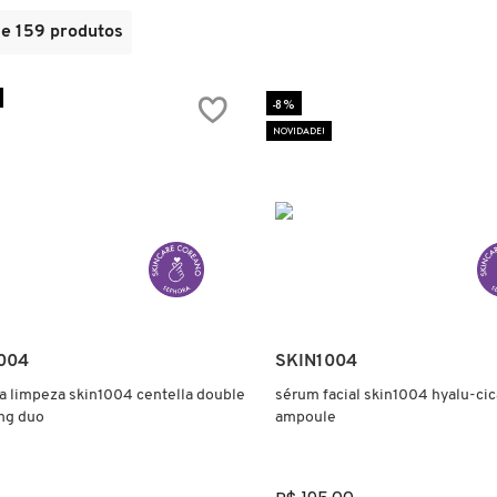
de 159 produtos
-8%
NOVIDADE!
Ver mais
Ver mais
004
SKIN1004
la limpeza skin1004 centella double
sérum facial skin1004 hyalu-cica
ng duo
ampoule