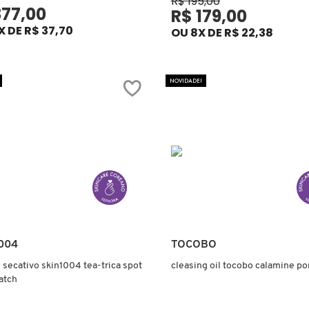
R$ 195,00
377,00
R$ 179,00
X DE R$ 37,70
OU 8X DE R$ 22,38
NOVIDADE!
Ver mais
Ver mais
004
TOCOBO
 secativo skin1004 tea-trica spot
cleasing oil tocobo calamine po
atch